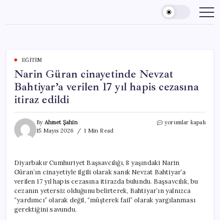
Skip
to
content
EĞITIM
Narin Güran cinayetinde Nevzat
Bahtiyar’a verilen 17 yıl hapis cezasına
itiraz edildi
Narin
By
Ahmet Şahin
yorumlar kapalı
Güran
15 Mayıs 2026
1 Min Read
cinayetinde
Nevzat
Bahtiyar’a
Diyarbakır Cumhuriyet Başsavcılığı, 8 yaşındaki Narin
verilen
Güran’ın cinayetiyle ilgili olarak sanık Nevzat Bahtiyar’a
17
yıl
verilen 17 yıl hapis cezasına itirazda bulundu. Başsavcılık, bu
hapis
cezanın yetersiz olduğunu belirterek, Bahtiyar’ın yalnızca
cezasına
“yardımcı” olarak değil, “müşterek fail” olarak yargılanması
itiraz
gerektiğini savundu.
edildi