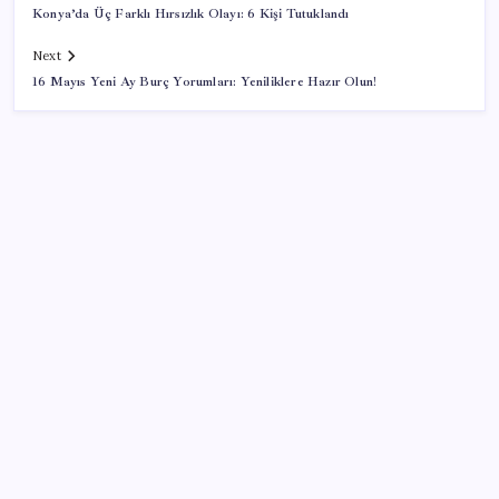
Konya’da Üç Farklı Hırsızlık Olayı: 6 Kişi Tutuklandı
Next
16 Mayıs Yeni Ay Burç Yorumları: Yeniliklere Hazır Olun!
SON YAZILAR
Tesla ve SpaceX kendi yapay zeka çiplerini üretecek:
Terafab geliyor
Son dakika… Menderes Belediye Başkanı İlkay Çiçek
‘kesin ihraç’ talebiyle tedbirli olarak disipline sevk
edildi