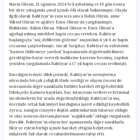
için
Narin Güran, 21 Ağustos 2024’te kaybolmuş ve 19 gün sonra
bir dere yatağında çuval içinde ölü olarak bulunmuştu. Olayla
ilgili olarak Bahtiyar’ın yanı sıra amca Salim Güran, anne
Yüksel Güran ve ağabey Enes Güran da yargılanmıştı.
Mahkeme, Salim Güran, Yüksel Güran ve Enes Güran’a
ağırlaştırılmış müebbet hapis cezası verirken, Bahtiyar
başlangıçta “suç delillerini gizleme” suçundan 4 yıl 6 ay hapis
cezasına çarptırılmıştı. Ancak Yargıtay, Bahtiyar’ın eyleminin
“kasten öldürmeye yardım” kapsamında değerlendirilmesi
gerektiğine karar vererek mahkeme kararını bozmuş, yapılan
yeniden yargılamada Bahtiyar’a 17 yıl hapis cezası verilmişti.
Savcılığın temyiz dilekçesinde, Bahtiyar’ın soruşturma
sürecinde birçok çelişkili ifade verdiği ve olayın öncesi ile
sonrasında diğer sanıklarla birlikte hareket ettiği belirtildi.
Dilekçede, kamera kayıtları, baz istasyonu verileri ve kriminal
incelemelerin bir arada değerlendirildiği, Bahtiyar’ın suç
üzerinde ortak hakimiyet kurduğuna işaret edildiği kaydedildi.
Ayrıca, sanığın cinayete ilişkin anlatımlarının tutarsız olduğu
ve olay sonrası davranışlarının “soğukkanlı” olduğu vurgulandı.
Savcılık, Bahtiyar’ın olayın her aşamasında diğer sanıklarla
fikir ve eylem birliği içinde hareket ettiğini belirterek,
müşterek fail olarak cezalandırılmasını talep etti.