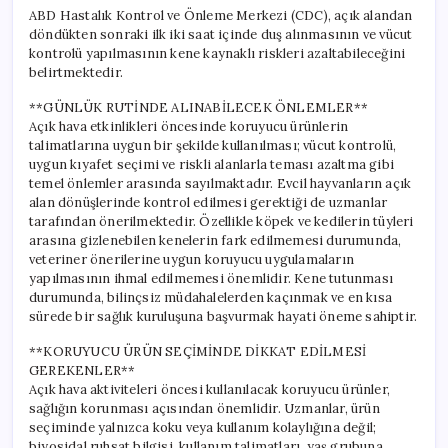
ABD Hastalık Kontrol ve Önleme Merkezi (CDC), açık alandan
döndükten sonraki ilk iki saat içinde duş alınmasının ve vücut
kontrolü yapılmasının kene kaynaklı riskleri azaltabileceğini
belirtmektedir.
**GÜNLÜK RUTİNDE ALINABİLECEK ÖNLEMLER**
Açık hava etkinlikleri öncesinde koruyucu ürünlerin
talimatlarına uygun bir şekilde kullanılması; vücut kontrolü,
uygun kıyafet seçimi ve riskli alanlarla teması azaltma gibi
temel önlemler arasında sayılmaktadır. Evcil hayvanların açık
alan dönüşlerinde kontrol edilmesi gerektiği de uzmanlar
tarafından önerilmektedir. Özellikle köpek ve kedilerin tüyleri
arasına gizlenebilen kenelerin fark edilmemesi durumunda,
veteriner önerilerine uygun koruyucu uygulamaların
yapılmasının ihmal edilmemesi önemlidir. Kene tutunması
durumunda, bilinçsiz müdahalelerden kaçınmak ve en kısa
sürede bir sağlık kuruluşuna başvurmak hayati öneme sahiptir.
**KORUYUCU ÜRÜN SEÇİMİNDE DİKKAT EDİLMESİ
GEREKENLER**
Açık hava aktiviteleri öncesi kullanılacak koruyucu ürünler,
sağlığın korunması açısından önemlidir. Uzmanlar, ürün
seçiminde yalnızca koku veya kullanım kolaylığına değil;
biyosidal ruhsat bilgisi, kullanım talimatları, yaş grubuna