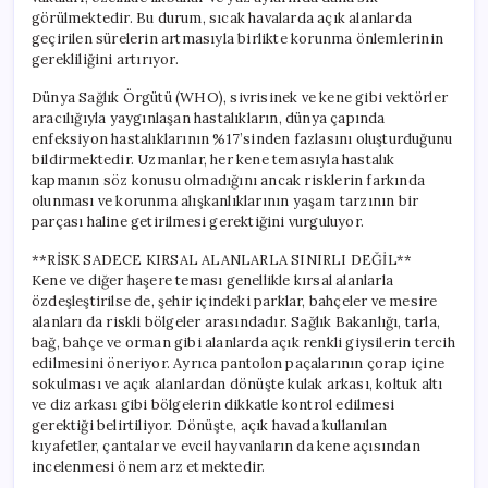
görülmektedir. Bu durum, sıcak havalarda açık alanlarda
geçirilen sürelerin artmasıyla birlikte korunma önlemlerinin
gerekliliğini artırıyor.
Dünya Sağlık Örgütü (WHO), sivrisinek ve kene gibi vektörler
aracılığıyla yaygınlaşan hastalıkların, dünya çapında
enfeksiyon hastalıklarının %17’sinden fazlasını oluşturduğunu
bildirmektedir. Uzmanlar, her kene temasıyla hastalık
kapmanın söz konusu olmadığını ancak risklerin farkında
olunması ve korunma alışkanlıklarının yaşam tarzının bir
parçası haline getirilmesi gerektiğini vurguluyor.
**RİSK SADECE KIRSAL ALANLARLA SINIRLI DEĞİL**
Kene ve diğer haşere teması genellikle kırsal alanlarla
özdeşleştirilse de, şehir içindeki parklar, bahçeler ve mesire
alanları da riskli bölgeler arasındadır. Sağlık Bakanlığı, tarla,
bağ, bahçe ve orman gibi alanlarda açık renkli giysilerin tercih
edilmesini öneriyor. Ayrıca pantolon paçalarının çorap içine
sokulması ve açık alanlardan dönüşte kulak arkası, koltuk altı
ve diz arkası gibi bölgelerin dikkatle kontrol edilmesi
gerektiği belirtiliyor. Dönüşte, açık havada kullanılan
kıyafetler, çantalar ve evcil hayvanların da kene açısından
incelenmesi önem arz etmektedir.