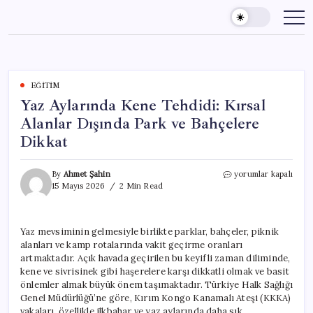
Skip
to
content
EĞITIM
Yaz Aylarında Kene Tehdidi: Kırsal
Alanlar Dışında Park ve Bahçelere
Dikkat
Yaz
By
Ahmet Şahin
yorumlar kapalı
Aylarında
15 Mayıs 2026
2 Min Read
Kene
Tehdidi:
Kırsal
Yaz mevsiminin gelmesiyle birlikte parklar, bahçeler, piknik
Alanlar
alanları ve kamp rotalarında vakit geçirme oranları
Dışında
Park
artmaktadır. Açık havada geçirilen bu keyifli zaman diliminde,
ve
kene ve sivrisinek gibi haşerelere karşı dikkatli olmak ve basit
Bahçelere
önlemler almak büyük önem taşımaktadır. Türkiye Halk Sağlığı
Dikkat
Genel Müdürlüğü’ne göre, Kırım Kongo Kanamalı Ateşi (KKKA)
için
vakaları, özellikle ilkbahar ve yaz aylarında daha sık