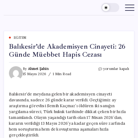
Skip
to
content
EĞITIM
Balıkesir’de Akademisyen Cinayeti: 26
Günde Müebbet Hapis Cezası
Balıkesir’de
By
Ahmet Şahin
yorumlar kapalı
Akademisyen
15 Mayıs 2026
1 Min Read
Cinayeti:
26
Günde
Balıkesir’de meydana gelen bir akademisyen cinayeti
Müebbet
davasında, sadece 26 günde karar verildi. Geçtiğimiz ay
Hapis
Cezası
araştırma görevlisi Semih Kaçmaz’ı öldüren iki sanığın
için
yargılama süreci, Türk hukuk tarihinde dikkat çeken bir hızla
tamamlandı. Olayın yaşandığı tarih olan 17 Nisan 2026’dan,
kararın verildiği 13 Mayıs 2026’ya kadar geçen süre zarfında
hem soruşturma hem de kovuşturma aşamaları hızla
gerçekleştirildi.