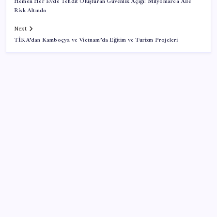
Hemen Her Evde Tehdit Oluşturan Güvenlik Açığı: Milyonlarca Aile
Risk Altında
Next
TİKA’dan Kamboçya ve Vietnam’da Eğitim ve Turizm Projeleri
SON YAZILAR
TBMM Adalet Komisyonu’nda ‘pislik’ tartışması:
MHP’li Bülbül masaya yumruk attı, İYİ Partili vekilin
üzerine yürüdü
Pixel Telefonlara Yapay Zeka Destekli Saat
Tasarımları Geliyor