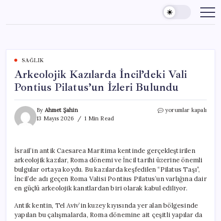
Skip
to
content
SAĞLIK
Arkeolojik Kazılarda İncil’deki Vali
Pontius Pilatus’un İzleri Bulundu
Arkeolojik
By
Ahmet Şahin
yorumlar kapalı
Kazılarda
13 Mayıs 2026
1 Min Read
İncil’deki
Vali
Pontius
İsrail’in antik Caesarea Maritima kentinde gerçekleştirilen
Pilatus’un
arkeolojik kazılar, Roma dönemi ve İncil tarihi üzerine önemli
İzleri
Bulundu
bulgular ortaya koydu. Bu kazılarda keşfedilen “Pilatus Taşı”,
için
İncil’de adı geçen Roma Valisi Pontius Pilatus’un varlığına dair
en güçlü arkeolojik kanıtlardan biri olarak kabul ediliyor.
Antik kentin, Tel Aviv’in kuzey kıyısında yer alan bölgesinde
yapılan bu çalışmalarda, Roma dönemine ait çeşitli yapılar da