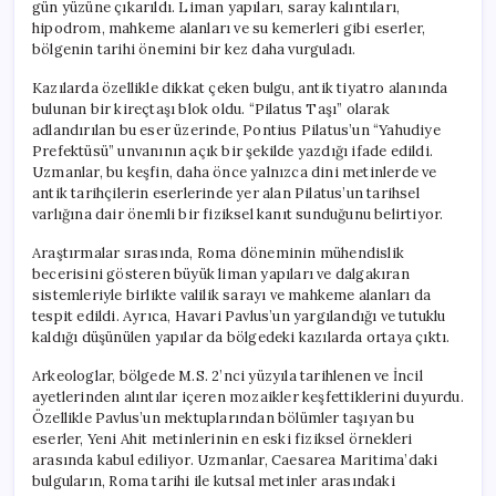
gün yüzüne çıkarıldı. Liman yapıları, saray kalıntıları,
hipodrom, mahkeme alanları ve su kemerleri gibi eserler,
bölgenin tarihi önemini bir kez daha vurguladı.
Kazılarda özellikle dikkat çeken bulgu, antik tiyatro alanında
bulunan bir kireçtaşı blok oldu. “Pilatus Taşı” olarak
adlandırılan bu eser üzerinde, Pontius Pilatus’un “Yahudiye
Prefektüsü” unvanının açık bir şekilde yazdığı ifade edildi.
Uzmanlar, bu keşfin, daha önce yalnızca dini metinlerde ve
antik tarihçilerin eserlerinde yer alan Pilatus’un tarihsel
varlığına dair önemli bir fiziksel kanıt sunduğunu belirtiyor.
Araştırmalar sırasında, Roma döneminin mühendislik
becerisini gösteren büyük liman yapıları ve dalgakıran
sistemleriyle birlikte valilik sarayı ve mahkeme alanları da
tespit edildi. Ayrıca, Havari Pavlus’un yargılandığı ve tutuklu
kaldığı düşünülen yapılar da bölgedeki kazılarda ortaya çıktı.
Arkeologlar, bölgede M.S. 2’nci yüzyıla tarihlenen ve İncil
ayetlerinden alıntılar içeren mozaikler keşfettiklerini duyurdu.
Özellikle Pavlus’un mektuplarından bölümler taşıyan bu
eserler, Yeni Ahit metinlerinin en eski fiziksel örnekleri
arasında kabul ediliyor. Uzmanlar, Caesarea Maritima’daki
bulguların, Roma tarihi ile kutsal metinler arasındaki