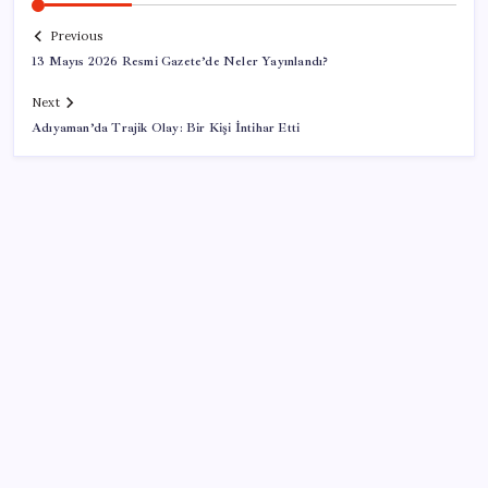
Previous
13 Mayıs 2026 Resmi Gazete’de Neler Yayınlandı?
Next
Adıyaman’da Trajik Olay: Bir Kişi İntihar Etti
SON YAZILAR
Türk şirketinden Avrupa’ya kritik yatırım: Yeni şirket
resmen kuruldu
Hyundai IONIQ 6 Yenilendi: İşte Türkiye Fiyatları