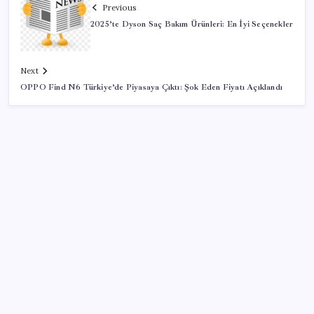
Previous
2025’te Dyson Saç Bakım Ürünleri: En İyi Seçenekler
Next
OPPO Find N6 Türkiye’de Piyasaya Çıktı: Şok Eden Fiyatı Açıklandı
SON YAZILAR
Türk şirketinden Avrupa’ya kritik yatırım: Yeni şirket
resmen kuruldu
Hyundai IONIQ 6 Yenilendi: İşte Türkiye Fiyatları