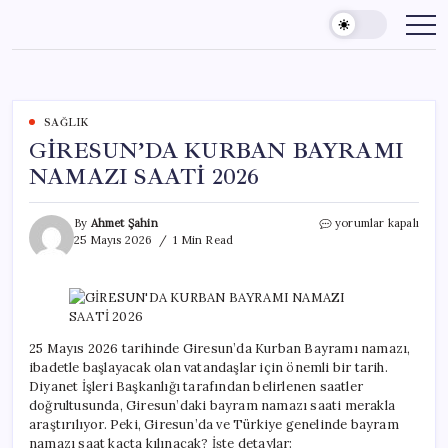
Skip
to
content
SAĞLIK
GİRESUN’DA KURBAN BAYRAMI
NAMAZI SAATİ 2026
GİRESUN’DA
By
Ahmet Şahin
yorumlar kapalı
KURBAN
25 Mayıs 2026
1 Min Read
BAYRAMI
NAMAZI
SAATİ
2026
için
25 Mayıs 2026 tarihinde Giresun’da Kurban Bayramı namazı,
ibadetle başlayacak olan vatandaşlar için önemli bir tarih.
Diyanet İşleri Başkanlığı tarafından belirlenen saatler
doğrultusunda, Giresun’daki bayram namazı saati merakla
araştırılıyor. Peki, Giresun’da ve Türkiye genelinde bayram
namazı saat kaçta kılınacak? İşte detaylar: