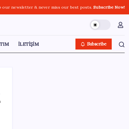
o our newsletter & never miss our best posts.
Subscribe Now!
TIM
İLETİŞİM
Subscribe
ı
SON YAZILAR
Pixel Telefonlara Yapay Zeka Destekli Saat
Tasarımları Geliyor