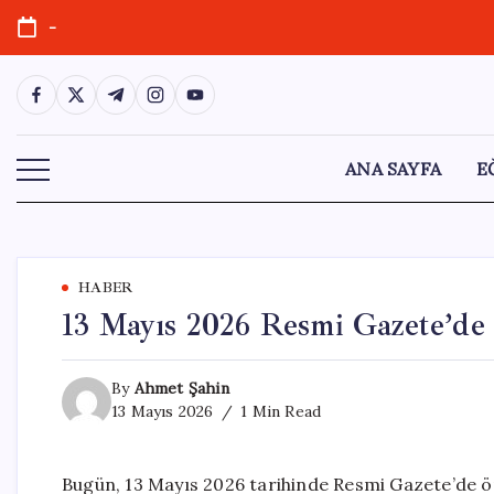
Skip
-
to
content
https://www.facebook.com/
https://twitter.com/
https://t.me/
https://www.instagram.com/
https://youtube.com/
ANA SAYFA
E
HABER
13 Mayıs 2026 Resmi Gazete’de 
By
Ahmet Şahin
13 Mayıs 2026
1 Min Read
Bugün, 13 Mayıs 2026 tarihinde Resmi Gazete’de ön