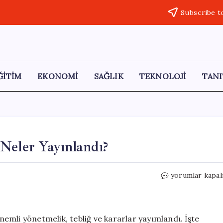
Subscribe t
ĞİTİM
EKONOMİ
SAĞLIK
TEKNOLOJİ
TANI
Neler Yayınlandı?
13
yorumlar kapal
Mayıs
2026
Resmi
Gazete’de
emli yönetmelik, tebliğ ve kararlar yayımlandı. İşte