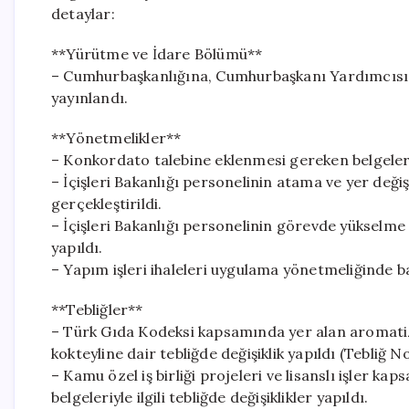
detaylar:
**Yürütme ve İdare Bölümü**
– Cumhurbaşkanlığına, Cumhurbaşkanı Yardımcısı 
yayınlandı.
**Yönetmelikler**
– Konkordato talebine eklenmesi gereken belgelerle 
– İçişleri Bakanlığı personelinin atama ve yer deği
gerçekleştirildi.
– İçişleri Bakanlığı personelinin görevde yükselme 
yapıldı.
– Yapım işleri ihaleleri uygulama yönetmeliğinde baz
**Tebliğler**
– Türk Gıda Kodeksi kapsamında yer alan aromatiz
kokteyline dair tebliğde değişiklik yapıldı (Tebliğ N
– Kamu özel iş birliği projeleri ve lisanslı işler ka
belgeleriyle ilgili tebliğde değişiklikler yapıldı.