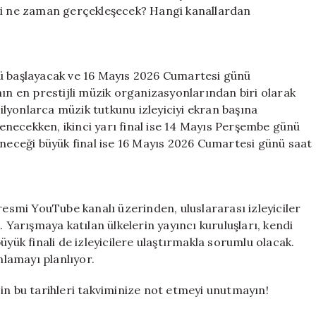
Zaman
inali ne zaman gerçekleşecek? Hangi kanallardan
ve
Nerede
Yayınlanacak?
için
nü başlayacak ve 16 Mayıs 2026 Cumartesi günü
nın en prestijli müzik organizasyonlarından biri olarak
milyonlarca müzik tutkunu izleyiciyi ekran başına
nlenecekken, ikinci yarı final ise 14 Mayıs Perşembe günü
eneceği büyük final ise 16 Mayıs 2026 Cumartesi günü saat
resmi YouTube kanalı üzerinden, uluslararası izleyiciler
. Yarışmaya katılan ülkelerin yayıncı kuruluşları, kendi
 büyük finali de izleyicilere ulaştırmakla sorumlu olacak.
nlamayı planlıyor.
in bu tarihleri takviminize not etmeyi unutmayın!