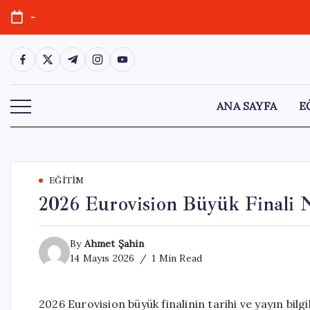
Skip
-
to
content
https://www.facebook.com/
https://twitter.com/
https://t.me/
https://www.instagram.com/
https://youtube.com/
ANA SAYFA
E
EĞITIM
2026 Eurovision Büyük Finali 
By
Ahmet Şahin
14 Mayıs 2026
1 Min Read
2026 Eurovision büyük finalinin tarihi ve yayın bil