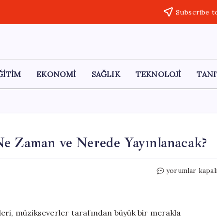
Subscribe t
ĞİTİM
EKONOMİ
SAĞLIK
TEKNOLOJİ
TANI
Ne Zaman ve Nerede Yayınlanacak?
2026
yorumlar kapal
Eurovision
Büyük
Finali
Ne
gileri, müzikseverler tarafından büyük bir merakla