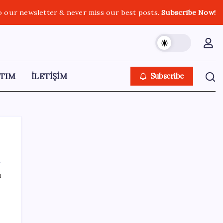
o our newsletter & never miss our best posts.
Subscribe Now!
TIM
İLETİŞİM
Subscribe
ı
SON YAZILAR
Türk şirketinden Avrupa’ya kritik yatırım:
Yeni şirket resmen kuruldu