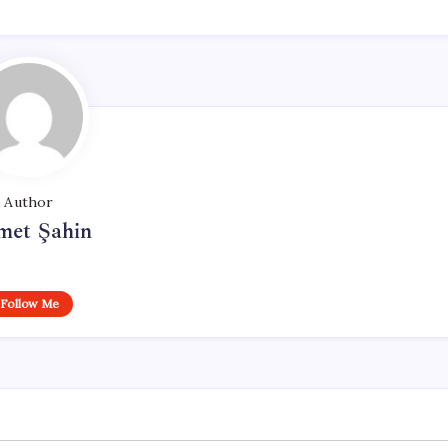
Author
met Şahin
Follow Me