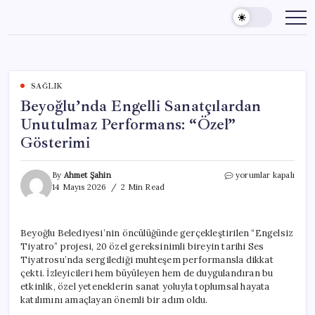
Skip
to
content
SAĞLIK
Beyoğlu’nda Engelli Sanatçılardan
Unutulmaz Performans: “Özel”
Gösterimi
Beyoğlu’nda
By
Ahmet Şahin
yorumlar kapalı
Engelli
14 Mayıs 2026
2 Min Read
Sanatçılardan
Unutulmaz
Performans:
Beyoğlu Belediyesi’nin öncülüğünde gerçekleştirilen “Engelsiz
“Özel”
Tiyatro” projesi, 20 özel gereksinimli bireyin tarihi Ses
Gösterimi
için
Tiyatrosu’nda sergilediği muhteşem performansla dikkat
çekti. İzleyicileri hem büyüleyen hem de duygulandıran bu
etkinlik, özel yeteneklerin sanat yoluyla toplumsal hayata
katılımını amaçlayan önemli bir adım oldu.