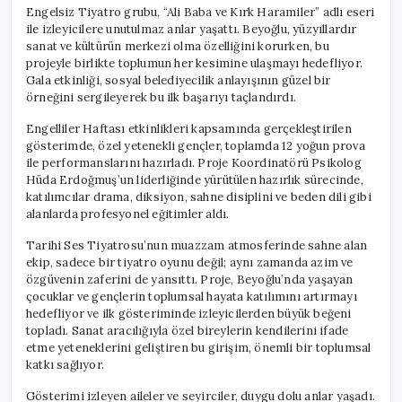
Engelsiz Tiyatro grubu, “Ali Baba ve Kırk Haramiler” adlı eseri
ile izleyicilere unutulmaz anlar yaşattı. Beyoğlu, yüzyıllardır
sanat ve kültürün merkezi olma özelliğini korurken, bu
projeyle birlikte toplumun her kesimine ulaşmayı hedefliyor.
Gala etkinliği, sosyal belediyecilik anlayışının güzel bir
örneğini sergileyerek bu ilk başarıyı taçlandırdı.
Engelliler Haftası etkinlikleri kapsamında gerçekleştirilen
gösterimde, özel yetenekli gençler, toplamda 12 yoğun prova
ile performanslarını hazırladı. Proje Koordinatörü Psikolog
Hüda Erdoğmuş’un liderliğinde yürütülen hazırlık sürecinde,
katılımcılar drama, diksiyon, sahne disiplini ve beden dili gibi
alanlarda profesyonel eğitimler aldı.
Tarihi Ses Tiyatrosu’nun muazzam atmosferinde sahne alan
ekip, sadece bir tiyatro oyunu değil; aynı zamanda azim ve
özgüvenin zaferini de yansıttı. Proje, Beyoğlu’nda yaşayan
çocuklar ve gençlerin toplumsal hayata katılımını artırmayı
hedefliyor ve ilk gösteriminde izleyicilerden büyük beğeni
topladı. Sanat aracılığıyla özel bireylerin kendilerini ifade
etme yeteneklerini geliştiren bu girişim, önemli bir toplumsal
katkı sağlıyor.
Gösterimi izleyen aileler ve seyirciler, duygu dolu anlar yaşadı.