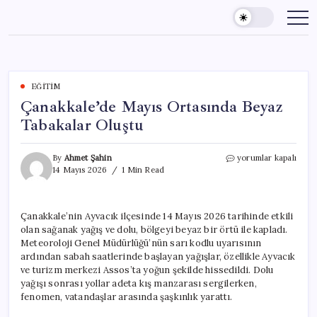
Skip
to
content
EĞITIM
Çanakkale’de Mayıs Ortasında Beyaz
Tabakalar Oluştu
Çanakkale’de
By
Ahmet Şahin
yorumlar kapalı
Mayıs
14 Mayıs 2026
1 Min Read
Ortasında
Beyaz
Tabakalar
Çanakkale’nin Ayvacık ilçesinde 14 Mayıs 2026 tarihinde etkili
Oluştu
olan sağanak yağış ve dolu, bölgeyi beyaz bir örtü ile kapladı.
için
Meteoroloji Genel Müdürlüğü’nün sarı kodlu uyarısının
ardından sabah saatlerinde başlayan yağışlar, özellikle Ayvacık
ve turizm merkezi Assos’ta yoğun şekilde hissedildi. Dolu
yağışı sonrası yollar adeta kış manzarası sergilerken,
fenomen, vatandaşlar arasında şaşkınlık yarattı.