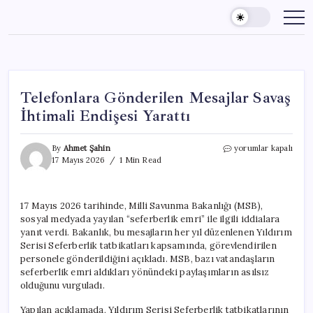
Skip
to
content
Telefonlara Gönderilen Mesajlar Savaş
İhtimali Endişesi Yarattı
Telefonlara
By
Ahmet Şahin
yorumlar kapalı
Gönderilen
17 Mayıs 2026
1 Min Read
Mesajlar
Savaş
İhtimali
17 Mayıs 2026 tarihinde, Milli Savunma Bakanlığı (MSB),
Endişesi
sosyal medyada yayılan “seferberlik emri” ile ilgili iddialara
Yarattı
için
yanıt verdi. Bakanlık, bu mesajların her yıl düzenlenen Yıldırım
Serisi Seferberlik tatbikatları kapsamında, görevlendirilen
personele gönderildiğini açıkladı. MSB, bazı vatandaşların
seferberlik emri aldıkları yönündeki paylaşımların asılsız
olduğunu vurguladı.
Yapılan açıklamada, Yıldırım Serisi Seferberlik tatbikatlarının