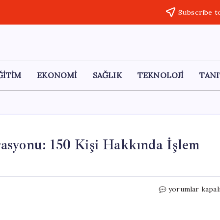
Subscribe t
ĞİTİM
EKONOMİ
SAĞLIK
TEKNOLOJİ
TANI
asyonu: 150 Kişi Hakkında İşlem
Diyarbakır’da
yorumlar kapal
Uyuşturucu
Operasyonu:
150