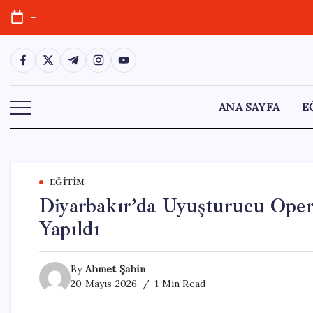
Skip
-
to
content
https://www.facebook.com/
https://twitter.com/
https://t.me/
https://www.instagram.com/
https://youtube.com/
ANA SAYFA
E
EĞITIM
Diyarbakır’da Uyuşturucu Oper
Yapıldı
By
Ahmet Şahin
20 Mayıs 2026
1 Min Read