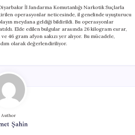
Kişi
 Diyarbakır İl Jandarma Komutanlığı Narkotik Suçlarla
Hakkında
ilen operasyonlar neticesinde, il genelinde uyuşturucu
İşlem
ı olayın meydana geldiği bildirildi. Bu operasyonlar
Yapıldı
tıldı. Elde edilen bulgular arasında 26 kilogram esrar,
için
e 46 gram afyon sakızı yer alıyor. Bu mücadele,
dım olarak değerlendiriliyor.
Author
met Şahin