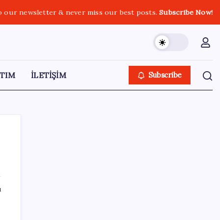
o our newsletter & never miss our best posts.
Subscribe Now!
TIM
İLETİŞİM
Subscribe
SON YAZILAR
ı
Türk şirketinden Avrupa’ya kritik yatırım:
Yeni şirket resmen kuruldu