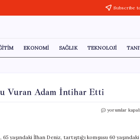
Subscribe t
ĞİTİM
EKONOMİ
SAĞLIK
TEKNOLOJİ
TANI
nu Vuran Adam İntihar Etti
Tartışma
yorumlar kapal
Kanlı
Bitti:
Komşusunu
Vuran
, 65 yaşındaki İlhan Deniz, tartıştığı komşusu 60 yaşındaki