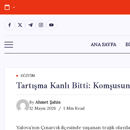
Skip
-
to
content
https://www.facebook.com/
https://twitter.com/
https://t.me/
https://www.instagram.com/
https://youtube.com/
ANA SAYFA
E
EĞITIM
Tartışma Kanlı Bitti: Komşusu
By
Ahmet Şahin
12 Mayıs 2026
1 Min Read
Yalova’nın Çınarcık ilçesinde yaşanan trajik olayda