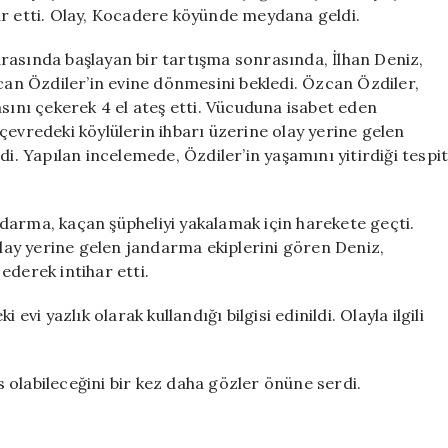
Adam
ar etti. Olay, Kocadere köyünde meydana geldi.
İntihar
Etti
rasında başlayan bir tartışma sonrasında, İlhan Deniz,
için
n Özdiler’in evine dönmesini bekledi. Özcan Özdiler,
asını çekerek 4 el ateş etti. Vücuduna isabet eden
çevredeki köylülerin ihbarı üzerine olay yerine gelen
di. Yapılan incelemede, Özdiler’in yaşamını yitirdiği tespi
darma, kaçan şüpheliyi yakalamak için harekete geçti.
olay yerine gelen jandarma ekiplerini gören Deniz,
ederek intihar etti.
evi yazlık olarak kullandığı bilgisi edinildi. Olayla ilgili
as olabileceğini bir kez daha gözler önüne serdi.