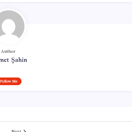
Author
met Şahin
Follow Me
Next