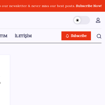
o our newsletter & never miss our best posts.
Subscribe Now!
TIM
İLETİŞİM
Subscribe
ı
SON YAZILAR
TBMM Adalet Komisyonu’nda ‘pislik’
tartışması: MHP’li Bülbül masaya yumruk