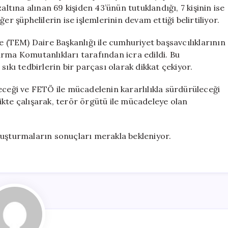
Operasyon:
ına alınan 69 kişiden 43’ünün tutuklandığı, 7 kişinin ise
69
iğer şüphelilerin ise işlemlerinin devam ettiği belirtiliyor.
Gözaltı
için
(TEM) Daire Başkanlığı ile cumhuriyet başsavcılıklarının
arma Komutanlıkları tarafından icra edildi. Bu
sıkı tedbirlerin bir parçası olarak dikkat çekiyor.
eceği ve FETÖ ile mücadelenin kararlılıkla sürdürüleceği
rlikte çalışarak, terör örgütü ile mücadeleye olan
ruşturmaların sonuçları merakla bekleniyor.