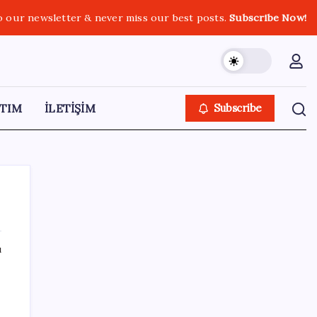
o our newsletter & never miss our best posts.
Subscribe Now!
TIM
İLETİŞİM
Subscribe
ı
SON YAZILAR
Pixel Telefonlara Yapay Zeka Destekli Saat
Tasarımları Geliyor