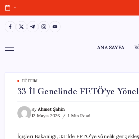
Skip
-
to
content
https://www.facebook.com/
https://twitter.com/
https://t.me/
https://www.instagram.com/
https://youtube.com/
ANA SAYFA
E
EĞITIM
33 İl Genelinde FETÖ’ye Yönel
By
Ahmet Şahin
12 Mayıs 2026
1 Min Read
İçişleri Bakanlığı, 33 ilde FETÖ’ye yönelik gerçekl