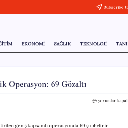
Subscribe t
ĞİTİM
EKONOMİ
SAĞLIK
TEKNOLOJİ
TANI
ik Operasyon: 69 Gözaltı
33
yorumlar kapal
İl
Genelinde
FETÖ’ye
Yönelik
eştirilen geniş kapsamlı operasyonda 69 şüphelinin