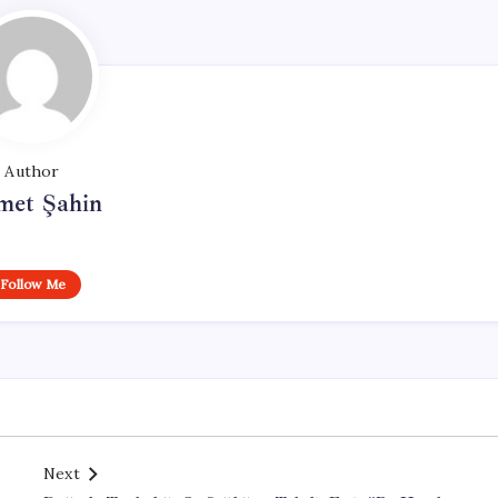
Author
met Şahin
Follow Me
Next