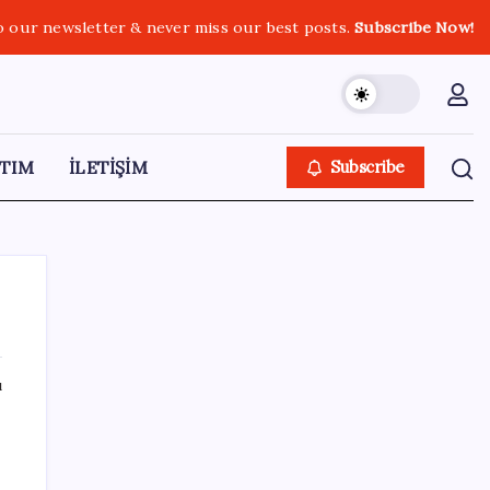
o our newsletter & never miss our best posts.
Subscribe Now!
TIM
İLETİŞİM
Subscribe
ı
SON YAZILAR
Tesla ve SpaceX kendi yapay zeka çiplerini
üretecek: Terafab geliyor