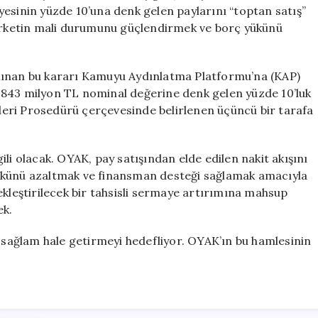
Gelir
inin yüzde 10’una denk gelen paylarını “toptan satış”
Borçları
şirketin mali durumunu güçlendirmek ve borç yükünü
Azaltacak
için
lınan bu kararı Kamuyu Aydınlatma Platformu’na (KAP)
 843 milyon TL nominal değerine denk gelen yüzde 10’luk
emleri Prosedürü çerçevesinde belirlenen üçüncü bir tarafa
lgili olacak. OYAK, pay satışından elde edilen nakit akışını
yükünü azaltmak ve finansman desteği sağlamak amacıyla
ekleştirilecek bir tahsisli sermaye artırımına mahsup
ek.
a sağlam hale getirmeyi hedefliyor. OYAK’ın bu hamlesinin