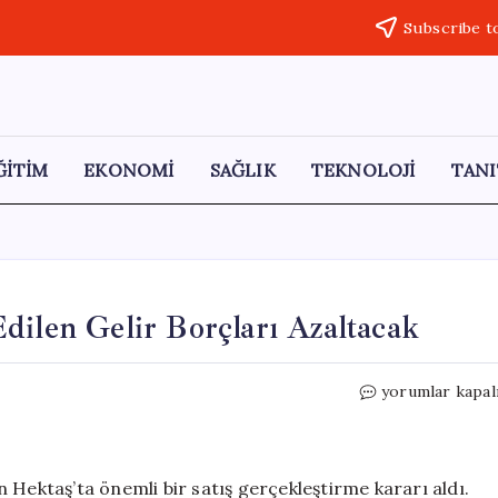
Subscribe t
ĞİTİM
EKONOMİ
SAĞLIK
TEKNOLOJİ
TANI
dilen Gelir Borçları Azaltacak
OYAK’tan
yorumlar kapal
Hektaş
Satışı:
Elde
Edilen
 Hektaş’ta önemli bir satış gerçekleştirme kararı aldı.