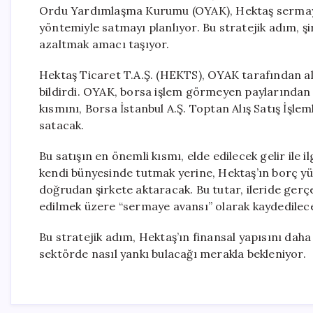
Ordu Yardımlaşma Kurumu (OYAK), Hektaş sermayes
yöntemiyle satmayı planlıyor. Bu stratejik adım, 
azaltmak amacı taşıyor.
Hektaş Ticaret T.A.Ş. (HEKTS), OYAK tarafından a
bildirdi. OYAK, borsa işlem görmeyen paylarından
kısmını, Borsa İstanbul A.Ş. Toptan Alış Satış İşl
satacak.
Bu satışın en önemli kısmı, elde edilecek gelir ile i
kendi bünyesinde tutmak yerine, Hektaş’ın borç 
doğrudan şirkete aktaracak. Bu tutar, ileride gerç
edilmek üzere “sermaye avansı” olarak kaydedilec
Bu stratejik adım, Hektaş’ın finansal yapısını dah
sektörde nasıl yankı bulacağı merakla bekleniyor.