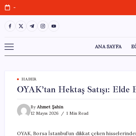
Skip
-
to
content
https://www.facebook.com/
https://twitter.com/
https://t.me/
https://www.instagram.com/
https://youtube.com/
ANA SAYFA
E
HABER
OYAK’tan Hektaş Satışı: Elde E
By
Ahmet Şahin
12 Mayıs 2026
1 Min Read
OYAK, Borsa İstanbul’un dikkat çeken hisselerinden