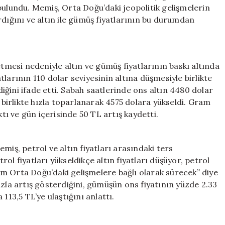
10
bulundu. Memiş, Orta Doğu’daki jeopolitik gelişmelerin
Bin
rdığını ve altın ile gümüş fiyatlarının bu durumdan
TL’ye
Ulaşacak
için
etmesi nedeniyle altın ve gümüş fiyatlarının baskı altında
larının 110 dolar seviyesinin altına düşmesiyle birlikte
rdiğini ifade etti. Sabah saatlerinde ons altın 4480 dolar
e birlikte hızla toparlanarak 4575 dolara yükseldi. Gram
ktı ve gün içerisinde 50 TL artış kaydetti.
miş, petrol ve altın fiyatları arasındaki ters
ol fiyatları yükseldikçe altın fiyatları düşüyor, petrol
urum Orta Doğu’daki gelişmelere bağlı olarak sürecek” diye
azla artış gösterdiğini, gümüşün ons fiyatının yüzde 2.33
113,5 TL’ye ulaştığını anlattı.