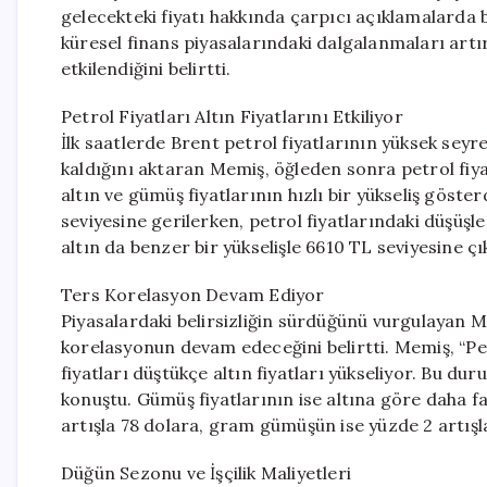
gelecekteki fiyatı hakkında çarpıcı açıklamalarda 
küresel finans piyasalarındaki dalgalanmaları artı
etkilendiğini belirtti.
Petrol Fiyatları Altın Fiyatlarını Etkiliyor
İlk saatlerde Brent petrol fiyatlarının yüksek seyr
kaldığını aktaran Memiş, öğleden sonra petrol fiyat
altın ve gümüş fiyatlarının hızlı bir yükseliş göste
seviyesine gerilerken, petrol fiyatlarındaki düşüşl
altın da benzer bir yükselişle 6610 TL seviyesine çı
Ters Korelasyon Devam Ediyor
Piyasalardaki belirsizliğin sürdüğünü vurgulayan Me
korelasyonun devam edeceğini belirtti. Memiş, “Petr
fiyatları düştükçe altın fiyatları yükseliyor. Bu d
konuştu. Gümüş fiyatlarının ise altına göre daha f
artışla 78 dolara, gram gümüşün ise yüzde 2 artışla 
Düğün Sezonu ve İşçilik Maliyetleri