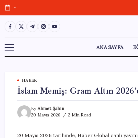
Skip
-
to
content
https://www.facebook.com/
https://twitter.com/
https://t.me/
https://www.instagram.com/
https://youtube.com/
ANA SAYFA
E
HABER
İslam Memiş: Gram Altın 2026’
By
Ahmet Şahin
20 Mayıs 2026
2 Min Read
20 Mayıs 2026 tarihinde, Haber Global canlı yayı