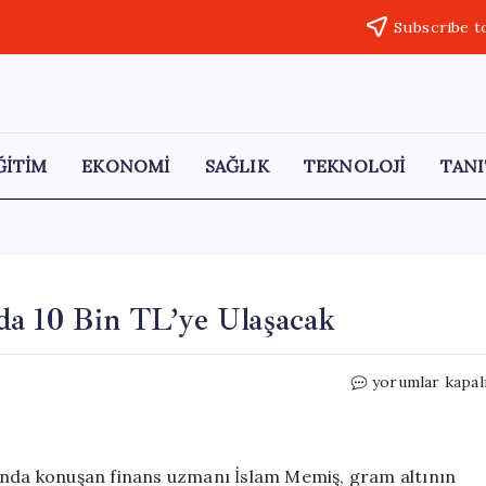
Subscribe t
ĞİTİM
EKONOMİ
SAĞLIK
TEKNOLOJİ
TANI
da 10 Bin TL’ye Ulaşacak
İslam
yorumlar kapal
Memiş:
Gram
Altın
2026’da
nında konuşan finans uzmanı İslam Memiş, gram altının