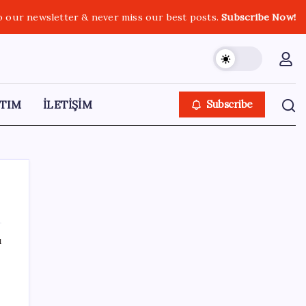
o our newsletter & never miss our best posts.
Subscribe Now!
TIM
İLETİŞİM
Subscribe
ı
SON YAZILAR
Türk şirketinden Avrupa’ya kritik yatırım:
Yeni şirket resmen kuruldu