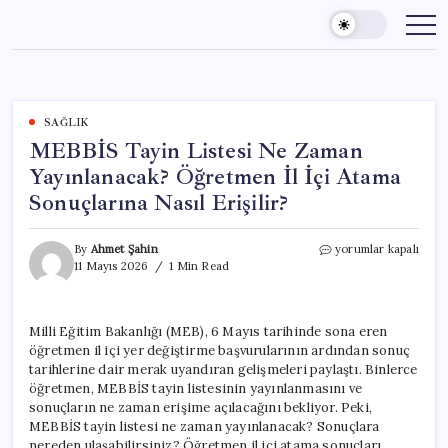
Skip
to
content
SAĞLIK
MEBBİS Tayin Listesi Ne Zaman
Yayınlanacak? Öğretmen İl İçi Atama
Sonuçlarına Nasıl Erişilir?
MEBBİS
By
Ahmet Şahin
yorumlar kapalı
Tayin
11 Mayıs 2026
1 Min Read
Listesi
Ne
Zaman
Milli Eğitim Bakanlığı (MEB), 6 Mayıs tarihinde sona eren
Yayınlanacak?
öğretmen il içi yer değiştirme başvurularının ardından sonuç
Öğretmen
İl
tarihlerine dair merak uyandıran gelişmeleri paylaştı. Binlerce
İçi
öğretmen, MEBBİS tayin listesinin yayınlanmasını ve
Atama
sonuçların ne zaman erişime açılacağını bekliyor. Peki,
Sonuçlarına
MEBBİS tayin listesi ne zaman yayınlanacak? Sonuçlara
Nasıl
nereden ulaşabilirsiniz? Öğretmen il içi atama sonuçları