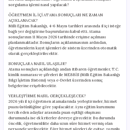
Erişilir?
sorgulama işlemi nasıl yapılacak?
için
ÖĞRETMEN İL İÇİ ATAMA SONUÇLARI NE ZAMAN
AÇIKLANACAK?
Milli Eğitim Bakanlığı, 4-6 Mayıs tarihleri arasında il içi isteğe
bağlı yer değiştirme başvurularını kabul etti. Atama
sonuçlarının 11 Mayıs 2026 tarihinde erişime açılması
planlanmaktadır. Sonuçların açıklanmasının ardından,
öğretmenlerin kayıt işlemleri de sistem üzerinden otomatik
olarak gerçekleştirilecektir.
SONUÇLARA NASIL ULAŞILIR?
Atama sonuçları açıklandığı andan itibaren öğretmenler, T.C.
kimlik numarası ve şifreleri ile MEBBİS (Milli Eğitim Bakanlığı
Bilgi İşletim Sistemi) veya e-Devlet üzerinden sonuç
belgelerine erişebilecektir.
YERLEŞTİRME NASIL GERÇEKLEŞECEK?
2026 yılı il içi öğretmen atamalarında yerleştirmeler, hizmet
puanı üstünlüğüne göre yapılacaktır. Aynı eğitim kurumunu
tercih eden adaylar arasında puan eşitliği oluşması
durumunda ise ek kriterler devreye girecektir. Bu durumda
öncelik, öğretmenlikte daha uzun süre hizmet vermiş olan
personele verilecektir. Eğer hizmet süreleri de eşitse, zorunlu