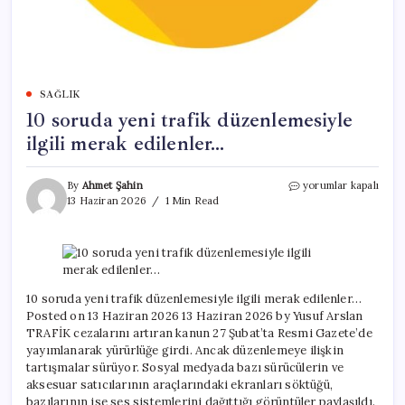
SAĞLIK
10 soruda yeni trafik düzenlemesiyle
ilgili merak edilenler…
10
By
Ahmet Şahin
yorumlar kapalı
soruda
13 Haziran 2026
1 Min Read
yeni
trafik
düzenlemesiyle
ilgili
merak
edilenler…
10 soruda yeni trafik düzenlemesiyle ilgili merak edilenler…
için
Posted on 13 Haziran 2026 13 Haziran 2026 by Yusuf Arslan
TRAFİK cezalarını artıran kanun 27 Şubat’ta Resmi Gazete’de
yayımlanarak yürürlüğe girdi. Ancak düzenlemeye ilişkin
tartışmalar sürüyor. Sosyal medyada bazı sürücülerin ve
aksesuar satıcılarının araçlarındaki ekranları söktüğü,
bazılarının ise ses sistemlerini dağıttığı görüntüler paylaşıldı.