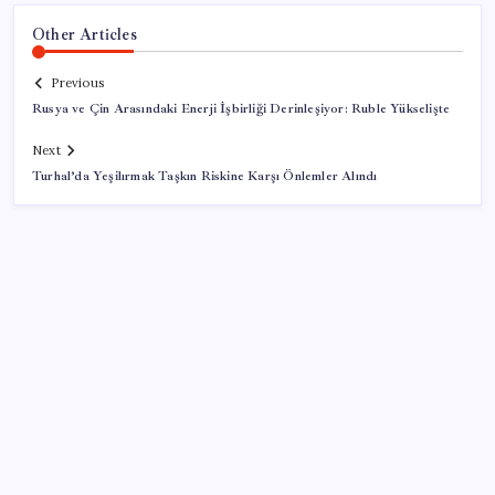
Other Articles
Previous
Rusya ve Çin Arasındaki Enerji İşbirliği Derinleşiyor: Ruble Yükselişte
Next
Turhal’da Yeşilırmak Taşkın Riskine Karşı Önlemler Alındı
SON YAZILAR
Türk şirketinden Avrupa’ya kritik yatırım: Yeni şirket