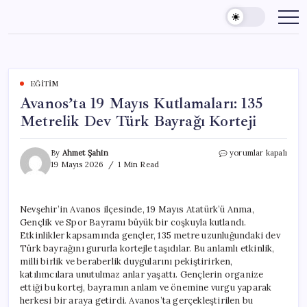
Skip
to
content
EĞITIM
Avanos’ta 19 Mayıs Kutlamaları: 135
Metrelik Dev Türk Bayrağı Korteji
Avanos’ta
By
Ahmet Şahin
yorumlar kapalı
19
19 Mayıs 2026
1 Min Read
Mayıs
Kutlamaları:
135
Nevşehir’in Avanos ilçesinde, 19 Mayıs Atatürk’ü Anma,
Metrelik
Gençlik ve Spor Bayramı büyük bir coşkuyla kutlandı.
Dev
Türk
Etkinlikler kapsamında gençler, 135 metre uzunluğundaki dev
Bayrağı
Türk bayrağını gururla kortejle taşıdılar. Bu anlamlı etkinlik,
Korteji
milli birlik ve beraberlik duygularını pekiştirirken,
için
katılımcılara unutulmaz anlar yaşattı. Gençlerin organize
ettiği bu kortej, bayramın anlam ve önemine vurgu yaparak
herkesi bir araya getirdi. Avanos’ta gerçekleştirilen bu