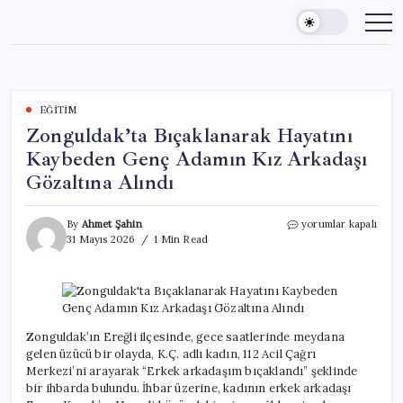
Skip
to
content
EĞITIM
Zonguldak’ta Bıçaklanarak Hayatını
Kaybeden Genç Adamın Kız Arkadaşı
Gözaltına Alındı
Zonguldak’ta
By
Ahmet Şahin
yorumlar kapalı
Bıçaklanarak
31 Mayıs 2026
1 Min Read
Hayatını
Kaybeden
Genç
Adamın
Kız
Arkadaşı
Zonguldak’ın Ereğli ilçesinde, gece saatlerinde meydana
Gözaltına
gelen üzücü bir olayda, K.Ç. adlı kadın, 112 Acil Çağrı
Alındı
Merkezi’ni arayarak “Erkek arkadaşım bıçaklandı” şeklinde
için
bir ihbarda bulundu. İhbar üzerine, kadının erkek arkadaşı