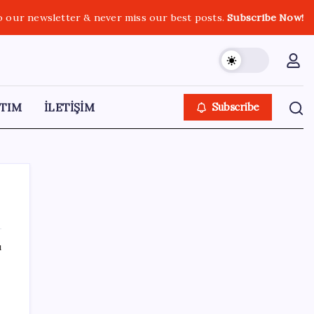
o our newsletter & never miss our best posts.
Subscribe Now!
TIM
İLETİŞİM
Subscribe
ı
SON YAZILAR
Hazine nakit gerçekleşmeleri 395,7 milyar
TL açık verdi