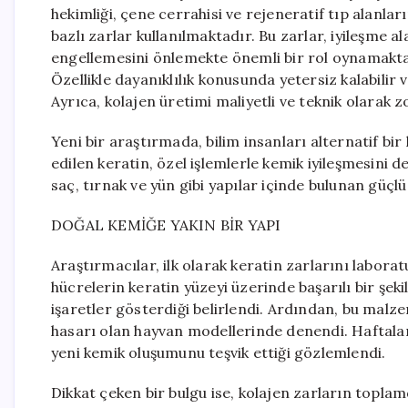
hekimliği, çene cerrahisi ve rejeneratif tıp alanl
bazlı zarlar kullanılmaktadır. Bu zarlar, iyileşm
engellemesini önlemekte önemli bir rol oynamaktad
Özellikle dayanıklılık konusunda yetersiz kalabilir 
Ayrıca, kolajen üretimi maliyetli ve teknik olarak zo
Yeni bir araştırmada, bilim insanları alternatif bi
edilen keratin, özel işlemlerle kemik iyileşmesini 
saç, tırnak ve yün gibi yapılar içinde bulunan güçlü 
DOĞAL KEMİĞE YAKIN BİR YAPI
Araştırmacılar, ilk olarak keratin zarlarını labora
hücrelerin keratin yüzeyi üzerinde başarılı bir şek
işaretler gösterdiği belirlendi. Ardından, bu malz
hasarı olan hayvan modellerinde denendi. Haftalar
yeni kemik oluşumunu teşvik ettiği gözlemlendi.
Dikkat çeken bir bulgu ise, kolajen zarların topla