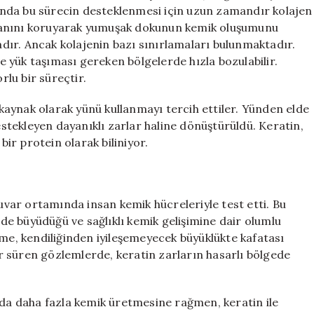
Yeni
arında bu sürecin desteklenmesi için uzun zamandır kolajen
Bir
e alanını koruyarak yumuşak dokunun kemik oluşumunu
Umut
ır. Ancak kolajenin bazı sınırlamaları bulunmaktadır.
Kaynağı
ve yük taşıması gereken bölgelerde hızla bozulabilir.
için
rlu bir süreçtir.
r kaynak olarak yünü kullanmayı tercih ettiler. Yünden elde
destekleyen dayanıklı zarlar haline dönüştürüldü. Keratin,
bir protein olarak biliniyor.
tuvar ortamında insan kemik hücreleriyle test etti. Bu
ilde büyüdüğü ve sağlıklı kemik gelişimine dair olumlu
eme, kendiliğinden iyileşemeyecek büyüklükte kafatası
 süren gözlemlerde, keratin zarların hasarlı bölgede
mda daha fazla kemik üretmesine rağmen, keratin ile