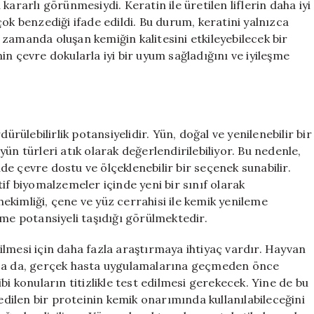
ararlı görünmesiydi. Keratin ile üretilen liflerin daha iyi
ok benzediği ifade edildi. Bu durum, keratini yalnızca
zamanda oluşan kemiğin kalitesini etkileyebilecek bir
n çevre dokularla iyi bir uyum sağladığını ve iyileşme
ürülebilirlik potansiyelidir. Yün, doğal ve yenilenebilir bir
ün türleri atık olarak değerlendirilebiliyor. Bu nedenle,
e çevre dostu ve ölçeklenebilir bir seçenek sunabilir.
if biyomalzemeler içinde yeni bir sınıf olarak
 hekimliği, çene ve yüz cerrahisi ile kemik yenileme
rme potansiyeli taşıdığı görülmektedir.
lmesi için daha fazla araştırmaya ihtiyaç vardır. Hayvan
lsa da, gerçek hasta uygulamalarına geçmeden önce
gibi konuların titizlikle test edilmesi gerekecek. Yine de bu
 edilen bir proteinin kemik onarımında kullanılabileceğini