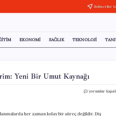
Subscribe t
ĞİTİM
EKONOMİ
SAĞLIK
TEKNOLOJİ
TANI
rim: Yeni Bir Umut Kaynağı
Yün
yorumlar kapal
ile
Kemik
Onarımında
Devrim:
lanmalarda her zaman kolay bir süreç değildir. Diş