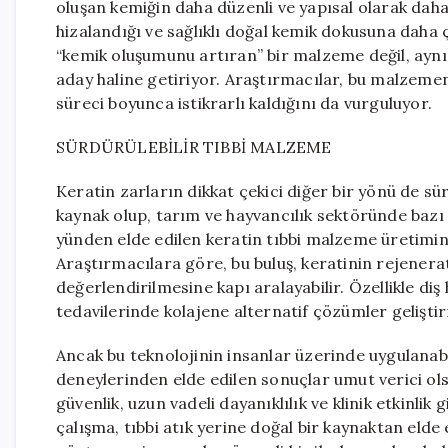
oluşan kemiğin daha düzenli ve yapısal olarak daha k
hizalandığı ve sağlıklı doğal kemik dokusuna daha ç
“kemik oluşumunu artıran” bir malzeme değil, aynı 
aday haline getiriyor. Araştırmacılar, bu malzemeni
süreci boyunca istikrarlı kaldığını da vurguluyor.
SÜRDÜRÜLEBİLİR TIBBİ MALZEME
Keratin zarların dikkat çekici diğer bir yönü de sürd
kaynak olup, tarım ve hayvancılık sektöründe bazı y
yünden elde edilen keratin tıbbi malzeme üretimind
Araştırmacılara göre, bu buluş, keratinin rejenerat
değerlendirilmesine kapı aralayabilir. Özellikle diş
tedavilerinde kolajene alternatif çözümler gelişti
Ancak bu teknolojinin insanlar üzerinde uygulanabi
deneylerinden elde edilen sonuçlar umut verici o
güvenlik, uzun vadeli dayanıklılık ve klinik etkinlik 
çalışma, tıbbi atık yerine doğal bir kaynaktan elde