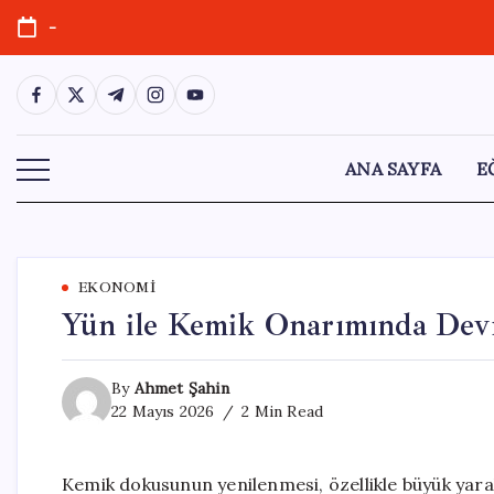
Skip
-
to
content
https://www.facebook.com/
https://twitter.com/
https://t.me/
https://www.instagram.com/
https://youtube.com/
ANA SAYFA
E
EKONOMI
Yün ile Kemik Onarımında Dev
By
Ahmet Şahin
22 Mayıs 2026
2 Min Read
Kemik dokusunun yenilenmesi, özellikle büyük yara