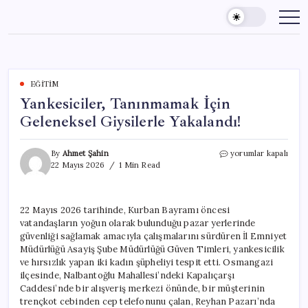
Skip
to
content
EĞITIM
Yankesiciler, Tanınmamak İçin
Geleneksel Giysilerle Yakalandı!
Yankesiciler,
By
Ahmet Şahin
yorumlar kapalı
Tanınmamak
22 Mayıs 2026
1 Min Read
İçin
Geleneksel
Giysilerle
22 Mayıs 2026 tarihinde, Kurban Bayramı öncesi
Yakalandı!
vatandaşların yoğun olarak bulunduğu pazar yerlerinde
için
güvenliği sağlamak amacıyla çalışmalarını sürdüren İl Emniyet
Müdürlüğü Asayiş Şube Müdürlüğü Güven Timleri, yankesicilik
ve hırsızlık yapan iki kadın şüpheliyi tespit etti. Osmangazi
ilçesinde, Nalbantoğlu Mahallesi’ndeki Kapalıçarşı
Caddesi’nde bir alışveriş merkezi önünde, bir müşterinin
trençkot cebinden cep telefonunu çalan, Reyhan Pazarı’nda