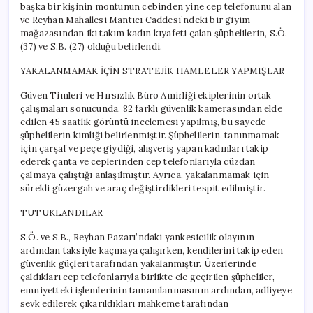
başka bir kişinin montunun cebinden yine cep telefonunu alan
ve Reyhan Mahallesi Mantıcı Caddesi’ndeki bir giyim
mağazasından iki takım kadın kıyafeti çalan şüphelilerin, S.Ö.
(37) ve S.B. (27) olduğu belirlendi.
YAKALANMAMAK İÇİN STRATEJİK HAMLELER YAPMIŞLAR
Güven Timleri ve Hırsızlık Büro Amirliği ekiplerinin ortak
çalışmaları sonucunda, 82 farklı güvenlik kamerasından elde
edilen 45 saatlik görüntü incelemesi yapılmış, bu sayede
şüphelilerin kimliği belirlenmiştir. Şüphelilerin, tanınmamak
için çarşaf ve peçe giydiği, alışveriş yapan kadınları takip
ederek çanta ve ceplerinden cep telefonlarıyla cüzdan
çalmaya çalıştığı anlaşılmıştır. Ayrıca, yakalanmamak için
sürekli güzergah ve araç değiştirdikleri tespit edilmiştir.
TUTUKLANDILAR
S.Ö. ve S.B., Reyhan Pazarı’ndaki yankesicilik olayının
ardından taksiyle kaçmaya çalışırken, kendilerini takip eden
güvenlik güçleri tarafından yakalanmıştır. Üzerlerinde
çaldıkları cep telefonlarıyla birlikte ele geçirilen şüpheliler,
emniyetteki işlemlerinin tamamlanmasının ardından, adliyeye
sevk edilerek çıkarıldıkları mahkeme tarafından