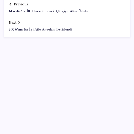
Previous
Mardin’de İlk Hasat Sevinci: Çiftçiye Altın Ödülü
Next
2026’nın En İyi Aile Araçları Belirlendi
SON YAZILAR
Tesla ve SpaceX kendi yapay zeka çiplerini üretecek:
Terafab geliyor
Son dakika… Menderes Belediye Başkanı İlkay Çiçek
‘kesin ihraç’ talebiyle tedbirli olarak disipline sevk