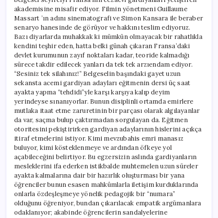
akademisine misafir ediyor. Filmin yönetmeni Guillaume
Massart ’ın adını sinematografi ve Simon Kansara ile beraber
senaryo hanesinde de görüyor ve hakkını teslim ediyoruz.
Bazı diyarlarda muhakkak ki mümkün olmayacak bir rahatlıkla
kendini teşhir eden, hatta belki günah çıkaran Fransa’daki
devlet kurumunun zayıf noktaları kadar, teoride kalmadığı
sürece takdir edilecek yanları da tek tek arzıendam ediyor.
“Sesiniz tek silahınız!” Belgeselin başındaki gayet uzun
sekansta acemi gardiyan adayları eğitmenin dersi üç saat
ayakta yapma “tehdidi”yle karşı karşıya kalıp deyim
yerindeyse sınanıyorlar. Bunun disiplinli ortamda emirlere
mutlaka itaat etme zaruretinin bir parçası olarak algılayanlar
da var, saçma bulup çaktırmadan sorgulayan da. Eğitmen
otoritesini pekiştirirken gardiyan adaylarının hislerini açıkça
itiraf etmelerini istiyor. Kimi mevzubahis emri manasız
buluyor, kimi kösteklenmeye ve ardından öfkeye yol
açabileceğini belirtiyor. Bu egzersizin aslında gardiyanların
mesleklerini ifa ederken istikbalde muhtemelen uzun süreler
ayakta kalmalarına dair bir hazırlık oluşturması bir yana
öğrenciler bunun esasen mahkûmlarla iletişim kurduklarında
onlarla özdeşleşmeye yönelik pedagojik bir “numara”
olduğunu öğreniyor, bundan çıkarılacak empatik argümanlara
odaklanıyor; akabinde öğrencilerin sandalyelerine