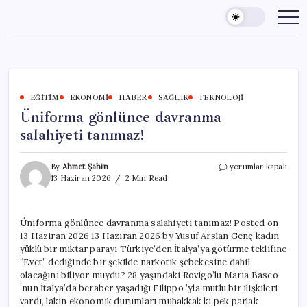
Skip
to
content
EĞITIM
EKONOMI
HABER
SAĞLIK
TEKNOLOJI
Üniforma gönlünce davranma
salahiyeti tanımaz!
Üniforma
By
Ahmet Şahin
yorumlar kapalı
gönlünce
13 Haziran 2026
2 Min Read
davranma
salahiyeti
tanımaz!
Üniforma gönlünce davranma salahiyeti tanımaz! Posted on
için
13 Haziran 2026 13 Haziran 2026 by Yusuf Arslan Genç kadın
yüklü bir miktar parayı Türkiye’den İtalya’ya götürme teklifine
“Evet” dediğinde bir şekilde narkotik şebekesine dahil
olacağını biliyor muydu? 28 yaşındaki Rovigo’lu Maria Basco
’nun İtalya’da beraber yaşadığı Filippo ’yla mutlu bir ilişkileri
vardı, lakin ekonomik durumları muhakkak ki pek parlak