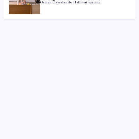
Osman Özarslan ile Hafriyat üzerine
SON YAZILAR
Google Maps’e Gelen Ask Maps Özelliği Neler
Sunuyor?
Dünya Altın Konseyi’nden kritik rapor: Altın
piyasasında kısa vadede ne olacak?
Komünist Mao’nun makam aracıydı, bugün
zenginlerin lüks oyuncağı oldu