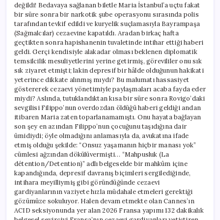
değildi! Bedavaya sağlanan biletle Maria İstanbul’a uçtu fakat
bir süre sonra bir narkotik şube operasyonu sırasında polis
tarafından tevkif edildi ve kuryelik suçlamasıyla Bayrampaşa
(Sağmalcılar) cezaevine kapatıldı. Aradan birkaç hafta
geçtikten sonra hapishanenin tuvaletinde intihar ettiği haberi
geldi. Gerçi kendisiyle alakadar olması beklenen diplomatik
temsilcilik mesuliyetlerini yerine getirmiş, görevililer onu sık
sık ziyaret etmişti; lakin depresif bir hâlde olduğunun hakikati
yeterince dikkate alınmış mıydı? Bu malumatı hassasiyet
göstererek cezaevi yönetimiyle paylaşmaları acaba fayda eder
miydi? Aslında, tutuklandıktan kısa bir süre sonra Rovigo’daki
sevgilisi Filippo’nun overdozdan öldüğü haberi geldiği andan
itibaren Maria zaten toparlanamamıştı. Onu hayata bağlayan
son şey en azından Filippo’nun çocuğunu taşıdığına dair
ümidiydi; öyle olmadığını anlamasıyla da, avukatına ifade
etmiş olduğu şekilde: “Onsuz yaşamanın hiçbir manası yok”
cümlesi ağzından dökülüvermişti… “Mahpusluk (La
détention/Detention)” adlı belgeselde bir mahkûm içine
kapandığında, depresif davranış biçimleri sergilediğinde,
intihara meyilliymiş gibi göründüğünde cezaevi
gardiyanlarının vaziyete hızla müdahale etmeleri gerektiği
gözümüze sokuluyor. Halen devam etmekte olan Cannes’ın
ACID seksiyonunda yer alan 2026 Fransa yapımı 132 dakikalık
belgesel seyirciyi Fransa’nın cezaevi gardiyanları yetiştiren