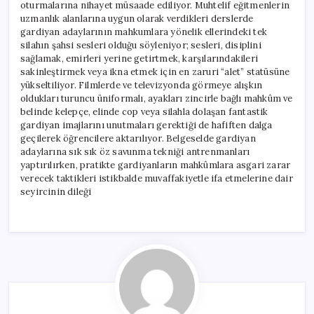
oturmalarına nihayet müsaade ediliyor. Muhtelif eğitmenlerin
uzmanlık alanlarına uygun olarak verdikleri derslerde
gardiyan adaylarının mahkumlara yönelik ellerindeki tek
silahın şahsi sesleri olduğu söyleniyor; sesleri, disiplini
sağlamak, emirleri yerine getirtmek, karşılarındakileri
sakinleştirmek veya ikna etmek için en zaruri “alet” statüsüne
yükseltiliyor. Filmlerde ve televizyonda görmeye alışkın
oldukları turuncu üniformalı, ayakları zincirle bağlı mahkûm ve
belinde kelepçe, elinde cop veya silahla dolaşan fantastik
gardiyan imajlarını unutmaları gerektiği de hafiften dalga
geçilerek öğrencilere aktarılıyor. Belgeselde gardiyan
adaylarına sık sık öz savunma tekniği antrenmanları
yaptırılırken, pratikte gardiyanların mahkûmlara asgari zarar
verecek taktikleri istikbalde muvaffakiyetle ifa etmelerine dair
seyircinin dileği