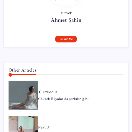
Author
Ahmet Şahin
Follow Me
Other Articles
Previous
Göksel: Rüyalar da şarkılar gibi
Next