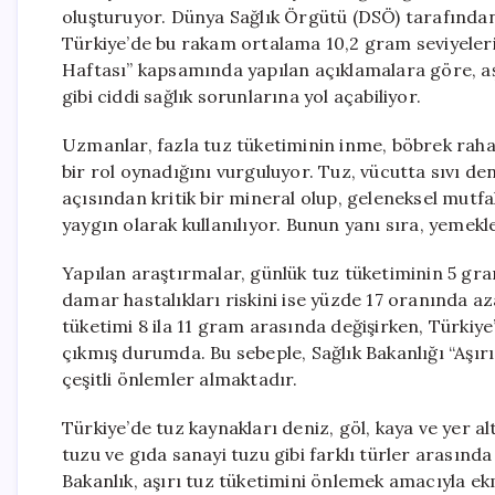
oluşturuyor. Dünya Sağlık Örgütü (DSÖ) tarafından
Türkiye’de bu rakam ortalama 10,2 gram seviyeler
Haftası” kapsamında yapılan açıklamalara göre, aşı
gibi ciddi sağlık sorunlarına yol açabiliyor.
Uzmanlar, fazla tuz tüketiminin inme, böbrek rahat
bir rol oynadığını vurguluyor. Tuz, vücutta sıvı den
açısından kritik bir mineral olup, geleneksel mut
yaygın olarak kullanılıyor. Bunun yanı sıra, yemekle
Yapılan araştırmalar, günlük tuz tüketiminin 5 gram
damar hastalıkları riskini ise yüzde 17 oranında a
tüketimi 8 ila 11 gram arasında değişirken, Türkiye
çıkmış durumda. Bu sebeple, Sağlık Bakanlığı “Aşı
çeşitli önlemler almaktadır.
Türkiye’de tuz kaynakları deniz, göl, kaya ve yer a
tuzu ve gıda sanayi tuzu gibi farklı türler arasınd
Bakanlık, aşırı tuz tüketimini önlemek amacıyla ekm