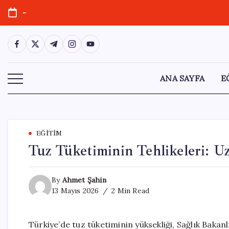
Skip
-
to
content
https://www.facebook.com/
https://twitter.com/
https://t.me/
https://www.instagram.com/
https://youtube.com/
ANA SAYFA
E
EĞITIM
Tuz Tüketiminin Tehlikeleri: U
By
Ahmet Şahin
13 Mayıs 2026
2 Min Read
Türkiye’de tuz tüketiminin yüksekliği, Sağlık Bakanl