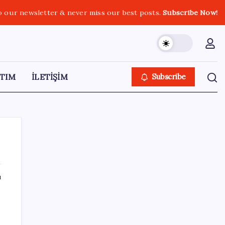
o our newsletter & never miss our best posts.
Subscribe Now!
TIM
İLETİŞİM
Subscribe
ı
SON YAZILAR
Hyundai IONIQ 6 Yenilendi: İşte Türkiye
Fiyatları