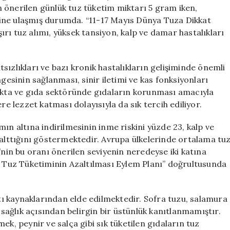
Uyarılar
 önerilen günlük tuz tüketim miktarı 5 gram iken,
için
ine ulaşmış durumda. “11-17 Mayıs Dünya Tuza Dikkat
rı tuz alımı, yüksek tansiyon, kalp ve damar hastalıkları
sızlıkları ve bazı kronik hastalıkların gelişiminde önemli
gesinin sağlanması, sinir iletimi ve kas fonksiyonları
fakta ve gıda sektöründe gıdaların korunması amacıyla
re lezzet katması dolayısıyla da sık tercih ediliyor.
ın altına indirilmesinin inme riskini yüzde 23, kalp ve
zalttığını göstermektedir. Avrupa ülkelerinde ortalama tu
’nin bu oranı önerilen seviyenin neredeyse iki katına
rı Tuz Tüketiminin Azaltılması Eylem Planı” doğrultusunda
ltı kaynaklarından elde edilmektedir. Sofra tuzu, salamura
a sağlık açısından belirgin bir üstünlük kanıtlanmamıştır.
ek, peynir ve salça gibi sık tüketilen gıdaların tuz