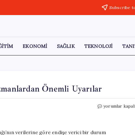
Subscribe t
ĞİTİM
EKONOMİ
SAĞLIK
TEKNOLOJİ
TANI
zmanlardan Önemli Uyarılar
Tuz
yorumlar kapal
Tüketiminin
Tehlikeleri:
Uzmanlardan
Önemli
ığı’nın verilerine göre endişe verici bir durum