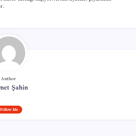
r.
Author
met Şahin
Follow Me