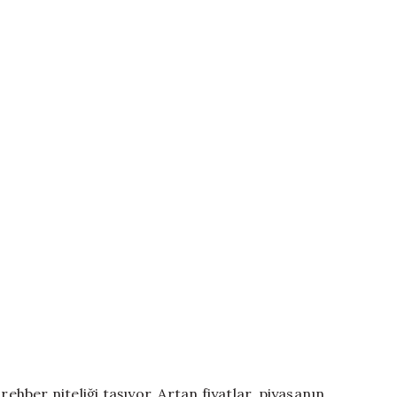
rehber niteliği taşıyor. Artan fiyatlar, piyasanın