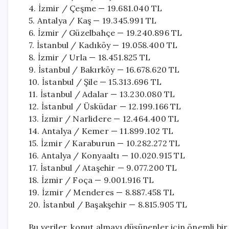
4. İzmir / Çeşme — 19.681.040 TL
5. Antalya / Kaş — 19.345.991 TL
6. İzmir / Güzelbahçe — 19.240.896 TL
7. İstanbul / Kadıköy — 19.058.400 TL
8. İzmir / Urla — 18.451.825 TL
9. İstanbul / Bakırköy — 16.678.620 TL
10. İstanbul / Şile — 15.313.696 TL
11. İstanbul / Adalar — 13.230.080 TL
12. İstanbul / Üsküdar — 12.199.166 TL
13. İzmir / Narlidere — 12.464.400 TL
14. Antalya / Kemer — 11.899.102 TL
15. İzmir / Karaburun — 10.282.272 TL
16. Antalya / Konyaaltı — 10.020.915 TL
17. İstanbul / Ataşehir — 9.077.200 TL
18. İzmir / Foça — 9.001.916 TL
19. İzmir / Menderes — 8.887.458 TL
20. İstanbul / Başakşehir — 8.815.905 TL
Bu veriler, konut almayı düşünenler için önemli bir 