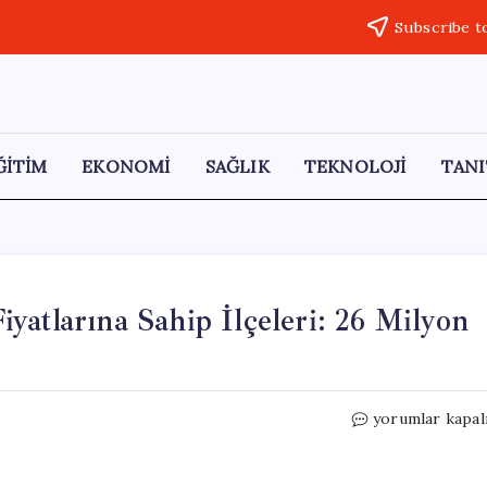
Subscribe t
ĞİTİM
EKONOMİ
SAĞLIK
TEKNOLOJİ
TANI
yatlarına Sahip İlçeleri: 26 Milyon
Türkiye’nin
yorumlar kapal
En
Yüksek
Konut