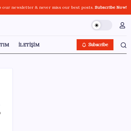
o our newsletter & never miss our best posts.
Subscribe Now!
TIM
İLETİŞİM
Subscribe
SON YAZILAR
ı
Hazine nakit gerçekleşmeleri 395,7 milyar
TL açık verdi