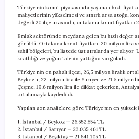
Türkiye’nin konut piyasasında yaşanan hızlı fiyat ar
maliyetlerinin yükselmesi ve sınırlı arsa stoğu, kon
değerli 20 ilçe arasında, ortalama konut fiyatları 2
Emlak sektöründe meydana gelen bu hızlı değer artış
görüldü. Ortalama konut fiyatları, 20 milyon lira s
sahil bölgeleri, bu listede üst sıralarda yer alıyor
kısıtlılığı ve yoğun talebin yattığını vurguladı.
Türkiye’nin en pahalı ilçesi, 26,5 milyon liralık ort
Beykoz’u, 22 milyon lira ile Sarıyer ve 21,5 milyon li
Çeşme, 19,6 milyon lira ile dikkat çekerken, Antalya’n
ortalamayla kaydedildi.
Yapılan son analizlere göre Türkiye’nin en yüksek ko
1. İstanbul / Beykoz — 26.552.554 TL
2. İstanbul / Sarıyer — 22.035.461 TL
3. İstanbul / Beşiktaş — 21.541.105 TL