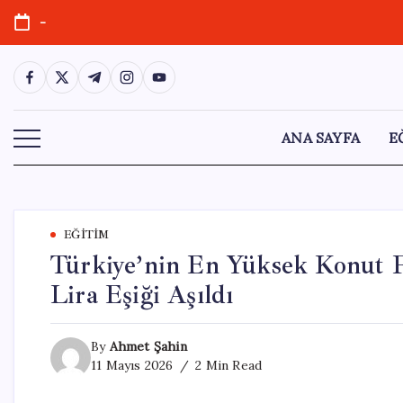
Skip
-
to
content
https://www.facebook.com/
https://twitter.com/
https://t.me/
https://www.instagram.com/
https://youtube.com/
ANA SAYFA
E
EĞITIM
Türkiye’nin En Yüksek Konut Fi
Lira Eşiği Aşıldı
By
Ahmet Şahin
11 Mayıs 2026
2 Min Read