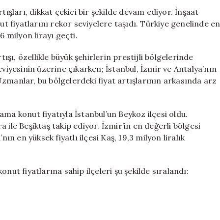
Fiyatlarına
tışları, dikkat çekici bir şekilde devam ediyor. İnşaat
Sahip
ut fiyatlarını rekor seviyelere taşıdı. Türkiye genelinde e
İlçeleri:
6 milyon lirayı geçti.
26
Milyon
ı, özellikle büyük şehirlerin prestijli bölgelerinde
Lira
eviyesinin üzerine çıkarken; İstanbul, İzmir ve Antalya’nın
Eşiği
. Uzmanlar, bu bölgelerdeki fiyat artışlarının arkasında arz
Aşıldı
için
alama konut fiyatıyla İstanbul’un Beykoz ilçesi oldu.
ra ile Beşiktaş takip ediyor. İzmir’in en değerli bölgesi
ın en yüksek fiyatlı ilçesi Kaş, 19,3 milyon liralık
nut fiyatlarına sahip ilçeleri şu şekilde sıralandı: