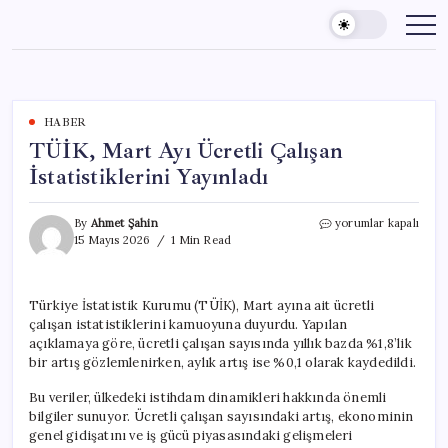
Skip
to
content
HABER
TÜİK, Mart Ayı Ücretli Çalışan
İstatistiklerini Yayınladı
TÜİK,
By
Ahmet Şahin
yorumlar kapalı
Mart
15 Mayıs 2026
1 Min Read
Ayı
Ücretli
Çalışan
Türkiye İstatistik Kurumu (TÜİK), Mart ayına ait ücretli
İstatistiklerini
çalışan istatistiklerini kamuoyuna duyurdu. Yapılan
Yayınladı
için
açıklamaya göre, ücretli çalışan sayısında yıllık bazda %1,8’lik
bir artış gözlemlenirken, aylık artış ise %0,1 olarak kaydedildi.
Bu veriler, ülkedeki istihdam dinamikleri hakkında önemli
bilgiler sunuyor. Ücretli çalışan sayısındaki artış, ekonominin
genel gidişatını ve iş gücü piyasasındaki gelişmeleri