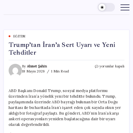
Skip
to
content
EĞITIM
Trump’tan İran’a Sert Uyarı ve Yeni
Tehditler
Trump’tan
By
Ahmet Şahin
yorumlar kapalı
İran’a
18 Mayıs 2026
1 Min Read
Sert
Uyarı
ve
ABD Başkanı Donald Trump, sosyal medya platformu
Yeni
üzerinden İran’a yönelik yeni bir tehditte bulundu. Trump,
Tehditler
için
paylaşımında üzerinde ABD bayrağı bulunan bir Orta Doğu
haritası ile bu haritada İran’ı işaret eden çok sayıda okun yer
aldığı bir fotoğraf paylaştı. Bu gönderi, ABD’nin İran’a karşı
askeri operasyonları yeniden başlatacağına dair bir uyarı
olarak değerlendirildi.