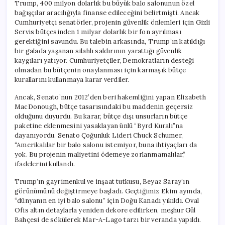
Trump, 400 milyon dolarlık bu büyük balo salonunun özel
bağışçılar aracılığıyla finanse edileceğini belirtmişti. Ancak
Cumhuriyetçi senatörler, projenin güvenlik önlemleri için Gizli
Servis bütçesinden 1 milyar dolarlık bir fon ayrılması
gerektiğini savundu. Bu talebin arkasında, Trump’ın katıldığı
bir galada yaşanan silahlı saldırının yarattığı güvenlik
kaygıları yatıyor. Cumhuriyetçiler, Demokratların desteği
olmadan bu bütçenin onaylanması için karmaşık bütçe
kurallarını kullanmaya karar verdiler.
Ancak, Senato’nun 2012’den beri hakemliğini yapan Elizabeth
MacDonough, bütçe tasarısındaki bu maddenin geçersiz
olduğunu duyurdu. Bu karar, bütçe dışı unsurların bütçe
paketine eklenmesini yasaklayan ünlü “Byrd Kuralı”na
dayanıyordu. Senato Çoğunluk Lideri Chuck Schumer,
“Amerikalılar bir balo salonu istemiyor, buna ihtiyaçları da
yok. Bu projenin maliyetini ödemeye zorlanmamalılar,”
ifadelerini kullandı.
Trump’ın gayrimenkul ve inşaat tutkusu, Beyaz Saray’ın
görünümünü değiştirmeye başladı. Geçtiğimiz Ekim ayında,
“dünyanın en iyi balo salonu” için Doğu Kanadı yıkıldı. Oval
Ofis altın detaylarla yeniden dekore edilirken, meşhur Gül
Bahçesi de sökülerek Mar-A-Lago tarzı bir veranda yapıldı.