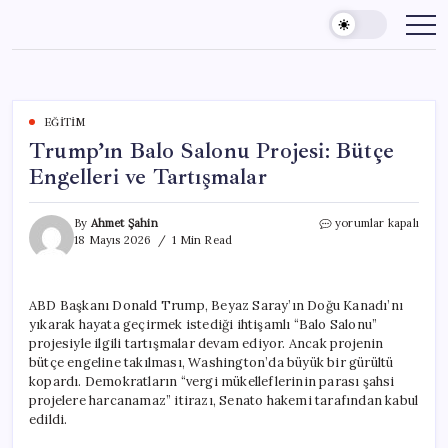
Skip
to
content
EĞITIM
Trump’ın Balo Salonu Projesi: Bütçe
Engelleri ve Tartışmalar
Trump’ın
By
Ahmet Şahin
yorumlar kapalı
Balo
18 Mayıs 2026
1 Min Read
Salonu
Projesi:
Bütçe
ABD Başkanı Donald Trump, Beyaz Saray’ın Doğu Kanadı’nı
Engelleri
yıkarak hayata geçirmek istediği ihtişamlı “Balo Salonu”
ve
Tartışmalar
projesiyle ilgili tartışmalar devam ediyor. Ancak projenin
için
bütçe engeline takılması, Washington’da büyük bir gürültü
kopardı. Demokratların “vergi mükelleflerinin parası şahsi
projelere harcanamaz” itirazı, Senato hakemi tarafından kabul
edildi.