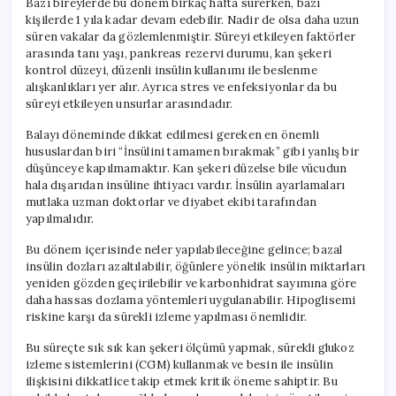
Bazı bireylerde bu dönem birkaç hafta sürerken, bazı
kişilerde 1 yıla kadar devam edebilir. Nadir de olsa daha uzun
süren vakalar da gözlemlenmiştir. Süreyi etkileyen faktörler
arasında tanı yaşı, pankreas rezervi durumu, kan şekeri
kontrol düzeyi, düzenli insülin kullanımı ile beslenme
alışkanlıkları yer alır. Ayrıca stres ve enfeksiyonlar da bu
süreyi etkileyen unsurlar arasındadır.
Balayı döneminde dikkat edilmesi gereken en önemli
hususlardan biri “İnsülini tamamen bırakmak” gibi yanlış bir
düşünceye kapılmamaktır. Kan şekeri düzelse bile vücudun
hala dışarıdan insüline ihtiyacı vardır. İnsülin ayarlamaları
mutlaka uzman doktorlar ve diyabet ekibi tarafından
yapılmalıdır.
Bu dönem içerisinde neler yapılabileceğine gelince; bazal
insülin dozları azaltılabilir, öğünlere yönelik insülin miktarları
yeniden gözden geçirilebilir ve karbonhidrat sayımına göre
daha hassas dozlama yöntemleri uygulanabilir. Hipoglisemi
riskine karşı da sürekli izleme yapılması önemlidir.
Bu süreçte sık sık kan şekeri ölçümü yapmak, sürekli glukoz
izleme sistemlerini (CGM) kullanmak ve besin ile insülin
ilişkisini dikkatlice takip etmek kritik öneme sahiptir. Bu