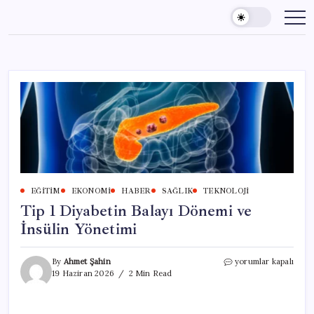
Skip
to
content
EĞITIM
EKONOMI
HABER
SAĞLIK
TEKNOLOJI
Tip 1 Diyabetin Balayı Dönemi ve
İnsülin Yönetimi
Tip
By
Ahmet Şahin
yorumlar kapalı
1
19 Haziran 2026
2 Min Read
Diyabetin
Balayı
Dönemi