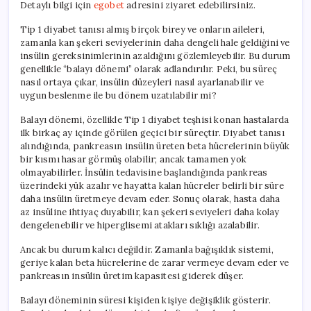
Detaylı bilgi için
egobet
adresini ziyaret edebilirsiniz.
ve
İnsülin
Tip 1 diyabet tanısı almış birçok birey ve onların aileleri,
Yönetimi
zamanla kan şekeri seviyelerinin daha dengeli hale geldiğini ve
için
insülin gereksinimlerinin azaldığını gözlemleyebilir. Bu durum
genellikle “balayı dönemi” olarak adlandırılır. Peki, bu süreç
nasıl ortaya çıkar, insülin düzeyleri nasıl ayarlanabilir ve
uygun beslenme ile bu dönem uzatılabilir mi?
Balayı dönemi, özellikle Tip 1 diyabet teşhisi konan hastalarda
ilk birkaç ay içinde görülen geçici bir süreçtir. Diyabet tanısı
alındığında, pankreasın insülin üreten beta hücrelerinin büyük
bir kısmı hasar görmüş olabilir; ancak tamamen yok
olmayabilirler. İnsülin tedavisine başlandığında pankreas
üzerindeki yük azalır ve hayatta kalan hücreler belirli bir süre
daha insülin üretmeye devam eder. Sonuç olarak, hasta daha
az insüline ihtiyaç duyabilir, kan şekeri seviyeleri daha kolay
dengelenebilir ve hiperglisemi atakları sıklığı azalabilir.
Ancak bu durum kalıcı değildir. Zamanla bağışıklık sistemi,
geriye kalan beta hücrelerine de zarar vermeye devam eder ve
pankreasın insülin üretim kapasitesi giderek düşer.
Balayı döneminin süresi kişiden kişiye değişiklik gösterir.