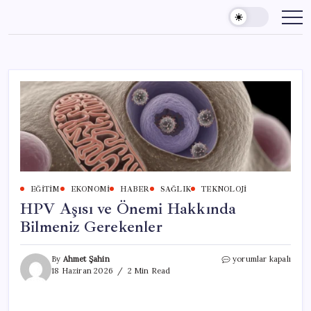
Skip
to
content
EĞITIM
EKONOMI
HABER
SAĞLIK
TEKNOLOJI
HPV Aşısı ve Önemi Hakkında
Bilmeniz Gerekenler
HPV
By
Ahmet Şahin
yorumlar kapalı
Aşısı
18 Haziran 2026
2 Min Read
ve
Önemi
Hakkında