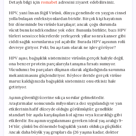
Detaylı bilgi için
romabet
adresini ziyaret edebilirsiniz.
Bilmeniz
Gerekenler
HPV, yani İnsan Siğil Virüsü, dünya genelinde en yaygın cinsel
için
yolla bulaşan enfeksiyonlardan biridir. Birçok kişi hayatının
bir döneminde bu virüsle karşılaşır; ancak çoğu durumda
vücut bunu kendi kendine yok eder. Bununla birlikte, bazı HPV
türleri sessizce hücrelerde yerleşerek yıllar sonra kanser gibi
ciddi sağlık sorunlarına yol açabilir. Burada HPV aşısının rolü
devreye giriyor. Peki, bu aşı tam olarak ne işlev görüyor?
HPV aşısı, bağışıklık sisteminize virüsün gerçek haliyle değil,
ona benzer protein parçalarıyla tanışma fırsatı sunuyor.
Vücudunuz bu parçaları düşman olarak algıladığında savunma
mekanizmasını güçlendiriyor. Böylece ileride gerçek virüse
maruz kaldığınızda bağışıklık sisteminiz onu etkisiz hale
getiriyor.
Aşının güvenliği üzerine sıkça sorular gelmektedir.
Araştırmalar sonucunda milyonlarca doz uygulandığı ve yan
etkilerinin hafif düzeyde olduğu görülmüştür; genellikle
standart bir aşıda karşılaşılan kol ağrısı veya kızarıklığı gibi
etkilerdir. Bu aşının uygulanması gereken ideal yaş aralığı 9-
14’tür; çünkü bu dönemde bağışıklık yanıtı oldukça güçlüdür.
Ancak daha büyük yaş grupları da (26 yaşına kadar, doktor