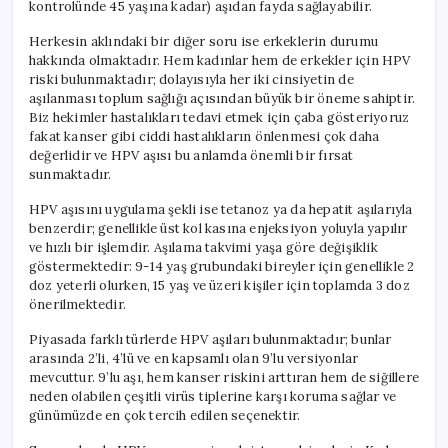
kontrolünde 45 yaşına kadar) aşıdan fayda sağlayabilir.
Herkesin aklındaki bir diğer soru ise erkeklerin durumu
hakkında olmaktadır. Hem kadınlar hem de erkekler için HPV
riski bulunmaktadır; dolayısıyla her iki cinsiyetin de
aşılanması toplum sağlığı açısından büyük bir öneme sahiptir.
Biz hekimler hastalıkları tedavi etmek için çaba gösteriyoruz
fakat kanser gibi ciddi hastalıkların önlenmesi çok daha
değerlidir ve HPV aşısı bu anlamda önemli bir fırsat
sunmaktadır.
HPV aşısını uygulama şekli ise tetanoz ya da hepatit aşılarıyla
benzerdir; genellikle üst kol kasına enjeksiyon yoluyla yapılır
ve hızlı bir işlemdir. Aşılama takvimi yaşa göre değişiklik
göstermektedir: 9-14 yaş grubundaki bireyler için genellikle 2
doz yeterli olurken, 15 yaş ve üzeri kişiler için toplamda 3 doz
önerilmektedir.
Piyasada farklı türlerde HPV aşıları bulunmaktadır; bunlar
arasında 2’li, 4’lü ve en kapsamlı olan 9’lu versiyonlar
mevcuttur. 9’lu aşı, hem kanser riskini arttıran hem de siğillere
neden olabilen çeşitli virüs tiplerine karşı koruma sağlar ve
günümüzde en çok tercih edilen seçenektir.