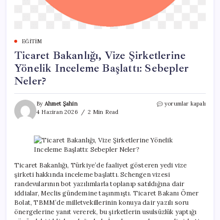
EĞITIM
Ticaret Bakanlığı, Vize Şirketlerine
Yönelik Inceleme Başlattı: Sebepler
Neler?
Ticaret
By
Ahmet Şahin
yorumlar kapalı
Bakanlığı,
4 Haziran 2026
2 Min Read
Vize
Şirketlerine
Yönelik
Inceleme
Başlattı:
Sebepler
Ticaret Bakanlığı, Türkiye’de faaliyet gösteren yedi vize
Neler?
şirketi hakkında inceleme başlattı. Schengen vizesi
için
randevularının bot yazılımlarla toplanıp satıldığına dair
iddialar, Meclis gündemine taşınmıştı. Ticaret Bakanı Ömer
Bolat, TBMM’de milletvekillerinin konuya dair yazılı soru
önergelerine yanıt vererek, bu şirketlerin usulsüzlük yaptığı