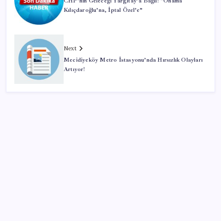
CHP’nin Geleceği Yargıtay’a Bağlı: “Onama
Kılıçdaroğlu’na, İptal Özel’e”
Next
Mecidiyeköy Metro İstasyonu’nda Hırsızlık Olayları
Artıyor!
SON YAZILAR
Son dakika… Kuşadası Belediyesi’ne üçüncü dalga