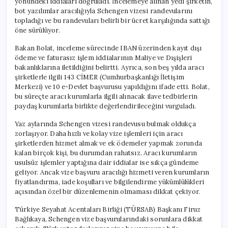
yönündeki iddiaları doğruladı. İncelemeye alınan yedi şirketin,
bot yazılımlar aracılığıyla Schengen vizesi randevularını
topladığı ve bu randevuları belirli bir ücret karşılığında sattığı
öne sürülüyor.
Bakan Bolat, inceleme sürecinde IBAN üzerinden kayıt dışı
ödeme ve faturasız işlem iddialarının Maliye ve Dışişleri
bakanlıklarına iletildiğini belirtti. Ayrıca, son beş yılda aracı
şirketlerle ilgili 143 CİMER (Cumhurbaşkanlığı İletişim
Merkezi) ve 10 e-Devlet başvurusu yapıldığını ifade etti. Bolat,
bu süreçte aracı kurumlarla ilgili alınacak ilave tedbirlerin
paydaş kurumlarla birlikte değerlendirileceğini vurguladı.
Yaz aylarında Schengen vizesi randevusu bulmak oldukça
zorlaşıyor. Daha hızlı ve kolay vize işlemleri için aracı
şirketlerden hizmet almak ve ek ödemeler yapmak zorunda
kalan birçok kişi, bu durumdan rahatsız. Aracı kurumların
usulsüz işlemler yaptığına dair iddialar ise sıkça gündeme
geliyor. Ancak vize başvuru aracılığı hizmeti veren kurumların
fiyatlandırma, iade koşulları ve bilgilendirme yükümlülükleri
açısından özel bir düzenlemenin olmaması dikkat çekiyor.
Türkiye Seyahat Acentaları Birliği (TÜRSAB) Başkanı Firuz
Bağlıkaya, Schengen vize başvurularındaki sorunlara dikkat