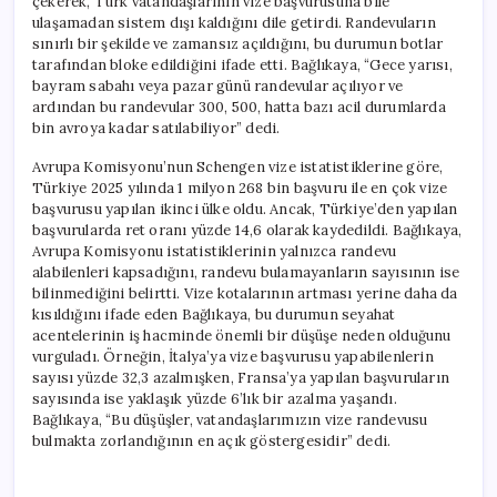
çekerek, Türk vatandaşlarının vize başvurusuna bile
ulaşamadan sistem dışı kaldığını dile getirdi. Randevuların
sınırlı bir şekilde ve zamansız açıldığını, bu durumun botlar
tarafından bloke edildiğini ifade etti. Bağlıkaya, “Gece yarısı,
bayram sabahı veya pazar günü randevular açılıyor ve
ardından bu randevular 300, 500, hatta bazı acil durumlarda
bin avroya kadar satılabiliyor” dedi.
Avrupa Komisyonu’nun Schengen vize istatistiklerine göre,
Türkiye 2025 yılında 1 milyon 268 bin başvuru ile en çok vize
başvurusu yapılan ikinci ülke oldu. Ancak, Türkiye’den yapılan
başvurularda ret oranı yüzde 14,6 olarak kaydedildi. Bağlıkaya,
Avrupa Komisyonu istatistiklerinin yalnızca randevu
alabilenleri kapsadığını, randevu bulamayanların sayısının ise
bilinmediğini belirtti. Vize kotalarının artması yerine daha da
kısıldığını ifade eden Bağlıkaya, bu durumun seyahat
acentelerinin iş hacminde önemli bir düşüşe neden olduğunu
vurguladı. Örneğin, İtalya’ya vize başvurusu yapabilenlerin
sayısı yüzde 32,3 azalmışken, Fransa’ya yapılan başvuruların
sayısında ise yaklaşık yüzde 6’lık bir azalma yaşandı.
Bağlıkaya, “Bu düşüşler, vatandaşlarımızın vize randevusu
bulmakta zorlandığının en açık göstergesidir” dedi.