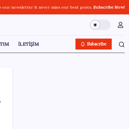
o our newsletter & never miss our best posts.
Subscribe Now!
TIM
İLETİŞİM
Subscribe
ı
SON YAZILAR
TBMM Adalet Komisyonu’nda ‘pislik’
tartışması: MHP’li Bülbül masaya yumruk