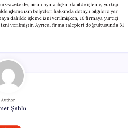
İşleme
 Gazete’de, nisan ayına ilişkin dahilde işleme, yurtiçi
İzni
ilde işleme izin belgeleri hakkında detaylı bilgilere yer
Verdi
aya dahilde işleme izni verilmişken, 16 firmaya yurtiçi
için
 izni verilmiştir. Ayrıca, firma talepleri doğrultusunda 31
Author
met Şahin