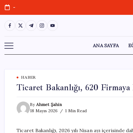
Skip
-
to
content
https://www.facebook.com/
https://twitter.com/
https://t.me/
https://www.instagram.com/
https://youtube.com/
ANA SAYFA
E
HABER
Ticaret Bakanlığı, 620 Firmaya
By
Ahmet Şahin
18 Mayıs 2026
1 Min Read
Ticaret Bakanlığı, 2026 yılı Nisan ayı içerisinde d