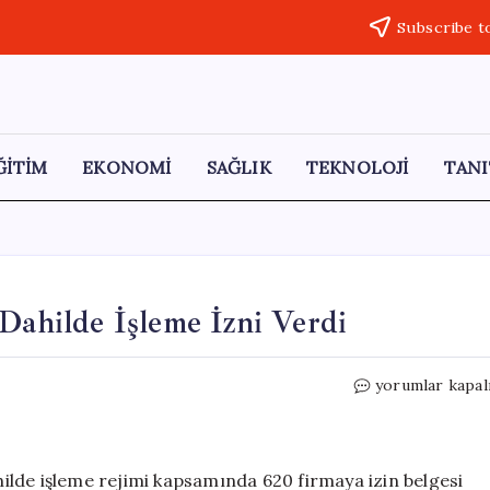
Subscribe t
ĞİTİM
EKONOMİ
SAĞLIK
TEKNOLOJİ
TANI
 Dahilde İşleme İzni Verdi
Ticaret
yorumlar kapal
Bakanlığı,
620
Firmaya
Dahilde
ahilde işleme rejimi kapsamında 620 firmaya izin belgesi