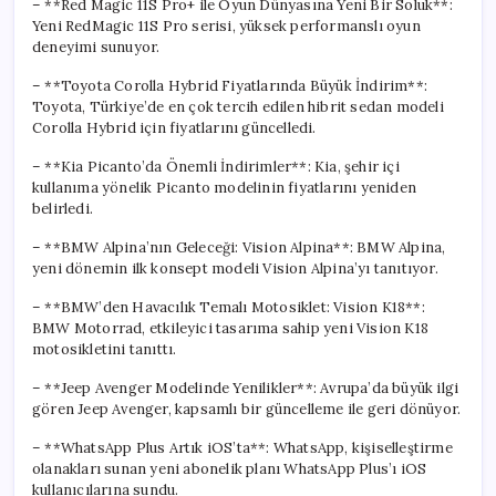
– **Red Magic 11S Pro+ ile Oyun Dünyasına Yeni Bir Soluk**:
Yeni RedMagic 11S Pro serisi, yüksek performanslı oyun
deneyimi sunuyor.
– **Toyota Corolla Hybrid Fiyatlarında Büyük İndirim**:
Toyota, Türkiye’de en çok tercih edilen hibrit sedan modeli
Corolla Hybrid için fiyatlarını güncelledi.
– **Kia Picanto’da Önemli İndirimler**: Kia, şehir içi
kullanıma yönelik Picanto modelinin fiyatlarını yeniden
belirledi.
– **BMW Alpina’nın Geleceği: Vision Alpina**: BMW Alpina,
yeni dönemin ilk konsept modeli Vision Alpina’yı tanıtıyor.
– **BMW’den Havacılık Temalı Motosiklet: Vision K18**:
BMW Motorrad, etkileyici tasarıma sahip yeni Vision K18
motosikletini tanıttı.
– **Jeep Avenger Modelinde Yenilikler**: Avrupa’da büyük ilgi
gören Jeep Avenger, kapsamlı bir güncelleme ile geri dönüyor.
– **WhatsApp Plus Artık iOS’ta**: WhatsApp, kişiselleştirme
olanakları sunan yeni abonelik planı WhatsApp Plus’ı iOS
kullanıcılarına sundu.