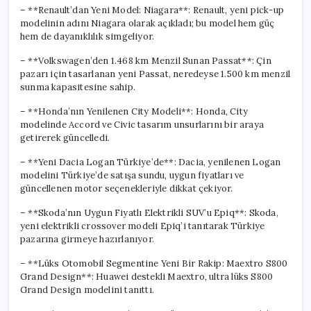
– **Renault’dan Yeni Model: Niagara**: Renault, yeni pick-up
modelinin adını Niagara olarak açıkladı; bu model hem güç
hem de dayanıklılık simgeliyor.
– **Volkswagen’den 1.468 km Menzil Sunan Passat**: Çin
pazarı için tasarlanan yeni Passat, neredeyse 1.500 km menzil
sunma kapasitesine sahip.
– **Honda’nın Yenilenen City Modeli**: Honda, City
modelinde Accord ve Civic tasarım unsurlarını bir araya
getirerek güncelledi.
– **Yeni Dacia Logan Türkiye’de**: Dacia, yenilenen Logan
modelini Türkiye’de satışa sundu, uygun fiyatları ve
güncellenen motor seçenekleriyle dikkat çekiyor.
– **Skoda’nın Uygun Fiyatlı Elektrikli SUV’u Epiq**: Skoda,
yeni elektrikli crossover modeli Epiq’i tanıtarak Türkiye
pazarına girmeye hazırlanıyor.
– **Lüks Otomobil Segmentine Yeni Bir Rakip: Maextro S800
Grand Design**: Huawei destekli Maextro, ultra lüks S800
Grand Design modelini tanıttı.