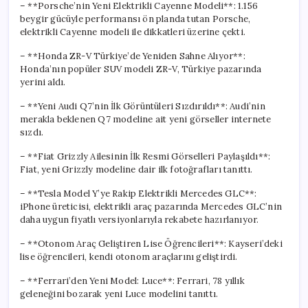
– **Porsche’nin Yeni Elektrikli Cayenne Modeli**: 1.156
beygir gücüyle performansı ön planda tutan Porsche,
elektrikli Cayenne modeli ile dikkatleri üzerine çekti.
– **Honda ZR-V Türkiye’de Yeniden Sahne Alıyor**:
Honda’nın popüler SUV modeli ZR-V, Türkiye pazarında
yerini aldı.
– **Yeni Audi Q7’nin İlk Görüntüleri Sızdırıldı**: Audi’nin
merakla beklenen Q7 modeline ait yeni görseller internete
sızdı.
– **Fiat Grizzly Ailesinin İlk Resmi Görselleri Paylaşıldı**:
Fiat, yeni Grizzly modeline dair ilk fotoğrafları tanıttı.
– **Tesla Model Y’ye Rakip Elektrikli Mercedes GLC**:
iPhone üreticisi, elektrikli araç pazarında Mercedes GLC’nin
daha uygun fiyatlı versiyonlarıyla rekabete hazırlanıyor.
– **Otonom Araç Geliştiren Lise Öğrencileri**: Kayseri’deki
lise öğrencileri, kendi otonom araçlarını geliştirdi.
– **Ferrari’den Yeni Model: Luce**: Ferrari, 78 yıllık
geleneğini bozarak yeni Luce modelini tanıttı.