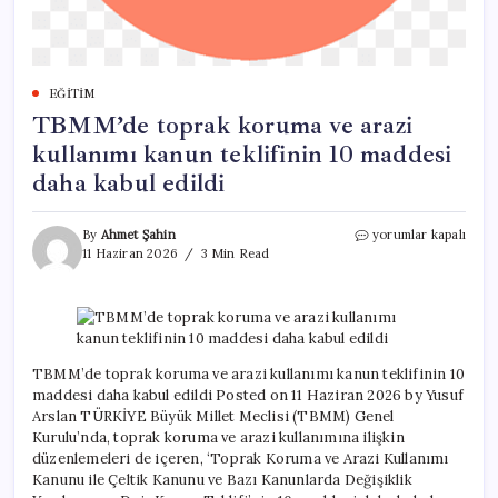
EĞITIM
TBMM’de toprak koruma ve arazi
kullanımı kanun teklifinin 10 maddesi
daha kabul edildi
TBMM’de
By
Ahmet Şahin
yorumlar kapalı
toprak
11 Haziran 2026
3 Min Read
koruma
ve
arazi
kullanımı
kanun
teklifinin
TBMM’de toprak koruma ve arazi kullanımı kanun teklifinin 10
10
maddesi daha kabul edildi Posted on 11 Haziran 2026 by Yusuf
maddesi
Arslan TÜRKİYE Büyük Millet Meclisi (TBMM) Genel
daha
Kurulu’nda, toprak koruma ve arazi kullanımına ilişkin
kabul
düzenlemeleri de içeren, ‘Toprak Koruma ve Arazi Kullanımı
edildi
Kanunu ile Çeltik Kanunu ve Bazı Kanunlarda Değişiklik
için