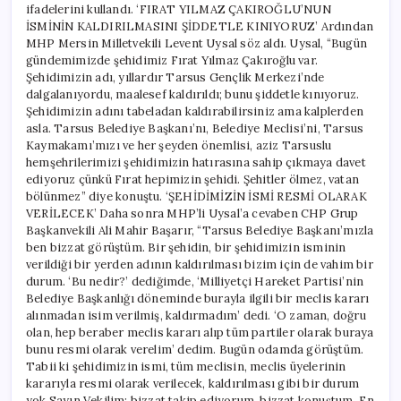
ifadelerini kullandı. ‘FIRAT YILMAZ ÇAKIROĞLU’NUN
İSMİNİN KALDIRILMASINI ŞİDDETLE KINIYORUZ’ Ardından
MHP Mersin Milletvekili Levent Uysal söz aldı. Uysal, “Bugün
gündemimizde şehidimiz Fırat Yılmaz Çakıroğlu var.
Şehidimizin adı, yıllardır Tarsus Gençlik Merkezi’nde
dalgalanıyordu, maalesef kaldırıldı; bunu şiddetle kınıyoruz.
Şehidimizin adını tabeladan kaldırabilirsiniz ama kalplerden
asla. Tarsus Belediye Başkanı’nı, Belediye Meclisi’ni, Tarsus
Kaymakamı’mızı ve her şeyden önemlisi, aziz Tarsuslu
hemşehrilerimizi şehidimizin hatırasına sahip çıkmaya davet
ediyoruz çünkü Fırat hepimizin şehidi. Şehitler ölmez, vatan
bölünmez” diye konuştu. ‘ŞEHİDİMİZİN İSMİ RESMİ OLARAK
VERİLECEK’ Daha sonra MHP’li Uysal’a cevaben CHP Grup
Başkanvekili Ali Mahir Başarır, “Tarsus Belediye Başkanı’mızla
ben bizzat görüştüm. Bir şehidin, bir şehidimizin isminin
verildiği bir yerden adının kaldırılması bizim için de vahim bir
durum. ‘Bu nedir?’ dediğimde, ‘Milliyetçi Hareket Partisi’nin
Belediye Başkanlığı döneminde burayla ilgili bir meclis kararı
alınmadan isim verilmiş, kaldırmadım’ dedi. ‘O zaman, doğru
olan, hep beraber meclis kararı alıp tüm partiler olarak buraya
bunu resmi olarak verelim’ dedim. Bugün odamda görüştüm.
Tabii ki şehidimizin ismi, tüm meclisin, meclis üyelerinin
kararıyla resmi olarak verilecek, kaldırılması gibi bir durum
yok Sayın Vekilim; bizzat takip ediyorum, bizzat konuştum. En