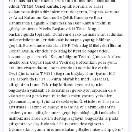
Yapılmasına Dair Kanun Teklifi’nin 10 maddesi daha kabul
edildi. TBMM Genel Kurulu, toprak koruma ve arazi
kullanımına ilişkin düzenlemeleri de içeren, ‘Toprak Koruma
ve Arazi Kullanımı Kanunu ile Çeltik Kanunu ve Bazı
Kanunlarda Değişiklik Yapılmasına Dair Kanun Teklifi’ni
görüşmek üzere Meclis Başkanvekili Tekin Bingöl
başkanlığında toplandı. Gündem dışı konuşmalarının ardından
milletvekillerinin 1’er dakikalık konuşma yaptığı bölüme
geçildi. Bu bölümde söz alan CHP Tekirdağ Milletvekili İlhami
Özcan Aygun, elindeki Tekirdağ köftesi ile buğday dolu
kavanozu göstererek, “Seçim bölgem Tekirdağ’ımızın köftesi
meşhurdur. Coğrafi işaretli Tekirdağ köftemizin porsiyonu
460 lira civarındadır, 1 porsiyonda 10 adet köfte vardır.
Geçtiğimiz hafta TMO 1 kilogram buğday alım fiyatını 16,5
lira, arpayı da 12 lira 75 kuruş olarak belirledi. Kısacası,
çiftçimizin 1 tane Tekirdağ köftesini yemesi için bu
buğdaydan yaklaşık 3 kilo satması gerekiyor, arpadan da 4
kilo satması gerekiyor. Buradan sesleniyorum; yetkililer
gözünüzü açın, çiftçimizi destekleyin. Üreticiler enflasyonu
arttırmaz. Hazine ve Maliye Bakanı’na ve Tarım Bakanı’na
sesleniyorum; çiftçilerimize geçmişte olduğu gibi müstahsil
makbuz üzerinden prim desteği sağlayın; buğdayda, arpada
çiftçimize yaklaşık olarak 2,5 lira prim desteği verin.
Uykunuzdan uyanın, üretimde kalan çiftçilerimize sahip çıkın”