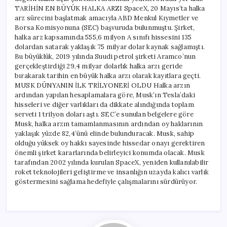
TARİHİN EN BÜYÜK HALKA ARZI SpaceX, 20 Mayıs’ta halka
arz sürecini başlatmak amacıyla ABD Menkul Kıymetler ve
Borsa Komisyonuna (SEC) başvuruda bulunmuştu. Şirket,
halka arz kapsamında 555,6 milyon A sınıfı hissesini 135
dolardan satarak yaklaşık 75 milyar dolar kaynak sağlamıştı.
Bu büyüklük, 2019 yılında Suudi petrol şirketi Aramco’nun
gerçekleştirdiği 29,4 milyar dolarlık halka arzı geride
bırakarak tarihin en büyük halka arzı olarak kayıtlara geçti.
MUSK DÜNYANIN İLK TRİLYONERİ OLDU Halka arzın
ardından yapılan hesaplamalara göre, Musk’ın Tesla’daki
hisseleri ve diğer varlıkları da dikkate alındığında toplam
serveti 1 trilyon doları aştı. SEC’e sunulan belgelere göre
Musk, halka arzın tamamlanmasının ardından oy haklarının
yaklaşık yüzde 82,4’ünü elinde bulunduracak. Musk, sahip
olduğu yüksek oy hakkı sayesinde hissedar onayı gerektiren
önemli şirket kararlarında belirleyici konumda olacak. Musk
tarafından 2002 yılında kurulan SpaceX, yeniden kullanılabilir
roket teknolojileri geliştirme ve insanlığın uzayda kalıcı varlık
göstermesini sağlama hedefiyle çalışmalarını sürdürüyor.