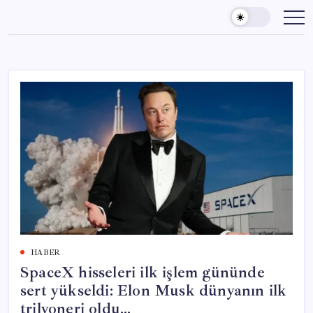
Skip
to
content
HABER
SpaceX hisseleri ilk işlem gününde
sert yükseldi: Elon Musk dünyanın ilk
trilyoneri oldu…