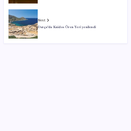
Next
Datça’da Knidos Ören Yeri yenilendi
SON YAZILAR
Türk şirketinden Avrupa’ya kritik yatırım: Yeni şirket
resmen kuruldu
Hyundai IONIQ 6 Yenilendi: İşte Türkiye Fiyatları