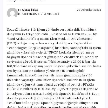
SpaceX
By
Ahmet Şahin
yorumlar kapalı
hisseleri
14 Haziran 2026
2 Min Read
ilk
işlem
gününde
SpaceX hisseleri ilk işlem gününde sert yükseldi: Elon Musk
sert
dünyanın ilk trilyoneri oldu… Posted on 14 Haziran 2026 by
yükseldi:
Elon
Yusuf Arslan ABD’li iş insanı Elon Musk’ın Üst Yöneticisi
Musk
(CEO) olduğu uzay ve havacılık şirketi Space Exploration
dünyanın
Technologies Corp’un (SpaceX) hisseleri, Nasdaq’taki ilk işlem
ilk
gününde yükseliş kaydetti. “SPCX” koduyla işlem görmeye
trilyoneri
başlayan SpaceX hisseleri, gün içinde en yüksek 176,52 dolar
oldu…
seviyesini gördü. Hisseler, Türkiye saatiyle 23.00 itibarıyla
için
160,95 dolardan kapanış yaptı. Böylece şirketin hisseleri, halka
arz fiyatı olan 135 doların yüzde 19,2 üzerinde günü
tamamladı. SpaceX hisseleri, ilk işlem gününde açılışı 150
dolardan yapmıştı. Analistler, SpaceX hisselerinin ilk işlem
gününde yoğun yatırımcı ilgisi gördüğünü belirtti. PİYASA
DEĞERİ 2 TRİLYON DOLARI AŞTI Şirketin piyasa değeri ise
2,1 trilyon dolara ulaştı. Bu değerle SpaceX, Musk’ın 1,5 trilyon
dolarlık piyasa değerine sahip elektrikli otomobil şirketi
Tesla’nın önüne geçti. SpaceX, piyasa değeriyle dünyanın en
değerli halka açık şirketleri arasında yedinci sırada yer aldı.