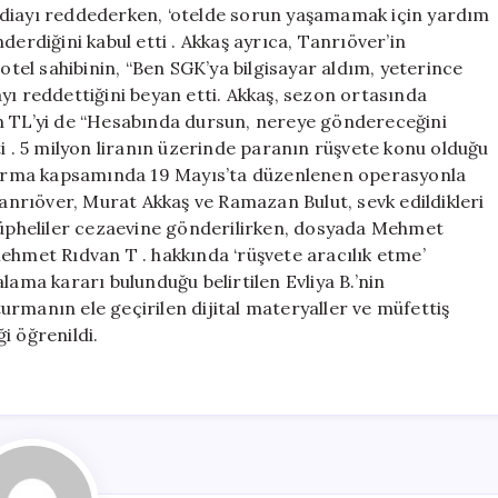
k iddiayı reddederken, ‘otelde sorun yaşamamak için yardım
derdiğini kabul etti . Akkaş ayrıca, Tanrıöver’in
 otel sahibinin, “Ben SGK’ya bilgisayar aldım, yeterince
 reddettiğini beyan etti. Akkaş, sezon ortasında
in TL’yi de “Hesabında dursun, nereye göndereceğini
ti . 5 milyon liranın üzerinde paranın rüşvete konu olduğu
uşturma kapsamında 19 Mayıs’ta düzenlenen operasyonla
nrıöver, Murat Akkaş ve Ramazan Bulut, sevk edildikleri
 Şüpheliler cezaevine gönderilirken, dosyada Mehmet
ehmet Rıdvan T . hakkında ‘rüşvete aracılık etme’
lama kararı bulunduğu belirtilen Evliya B.’nin
rmanın ele geçirilen dijital materyaller ve müfettiş
i öğrenildi.