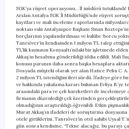
SGK’ya rüşvet operasyonu… İl müdürü tutuklandı! 
Arslan Antalya SGK İl Müdürlüğü’nde rüşvet soruşt
kayıtları ve mali inceleme raporlarında milyonlarca
noktası eski Antalyaspor Başkanı Sinan Boztepe’ni
borçlarının yapılandırılması ve kulübe ‘borcu yokt
Tanrıöver’in kendisinden 1 milyon TL talep ettiğin
TL’lik kısmının Konyaaltı’ndaki bir işletmede elden 
Akkaş’ın hesabına gönderildiği iddia edildi. Mali 
konusu paranın daha sonra başka hesaplara aktarıldı
Dosyada müşteki olarak yer alan Hatice Pelin C. A.
2 milyon TL istendiğini ileri sürdü. İfadeye göre bu
ve hakkında yakalama kararı bulunan Evliya B.’ye t
arasındaki para ve çek hareketleri de incelemeye a
firmanın düzenlediği çek üzerinden gerçekleştirilen
olmadığının araştırıldığı öğrenildi. Etkin pişmanlı
Murat Akkaş’ın ifadeleri de soruşturma dosyasına g
otele gittiklerini, Tanrıöver’in otel sahibi Uysal T.
gün sonra kendisine, “Tekne alacağız, bu parayı ça