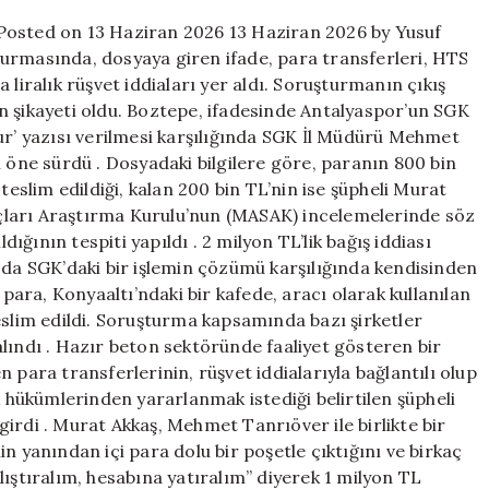
tutuklandı!
Posted on 13 Haziran 2026 13 Haziran 2026 by Yusuf
için
urmasında, dosyaya giren ifade, para transferleri, HTS
 liralık rüşvet iddiaları yer aldı. Soruşturmanın çıkış
n şikayeti oldu. Boztepe, ifadesinde Antalyaspor’un SGK
ur’ yazısı verilmesi karşılığında SGK İl Müdürü Mehmet
i öne sürdü . Dosyadaki bilgilere göre, paranın 800 bin
teslim edildiği, kalan 200 bin TL’nin ise şüpheli Murat
Suçları Araştırma Kurulu’nun (MASAK) incelemelerinde söz
ğının tespiti yapıldı . 2 milyon TL’lik bağış iddiası
 da SGK’daki bir işlemin çözümü karşılığında kendisinden
 para, Konyaaltı’ndaki bir kafede, aracı olarak kullanılan
eslim edildi. Soruşturma kapsamında bazı şirketler
lındı . Hazır beton sektöründe faaliyet gösteren bir
 para transferlerinin, rüşvet iddialarıyla bağlantılı olup
k hükümlerinden yararlanmak istediği belirtilen şüpheli
irdi . Murat Akkaş, Mehmet Tanrıöver ile birlikte bir
’nin yanından içi para dolu bir poşetle çıktığını ve birkaç
lıştıralım, hesabına yatıralım” diyerek 1 milyon TL