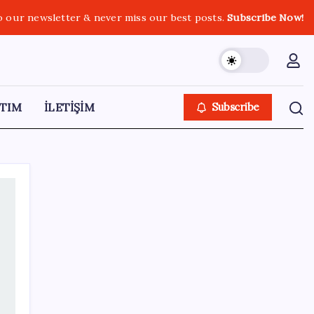
o our newsletter & never miss our best posts.
Subscribe Now!
TIM
İLETİŞİM
Subscribe
SON YAZILAR
Hazine nakit gerçekleşmeleri 395,7 milyar
TL açık verdi