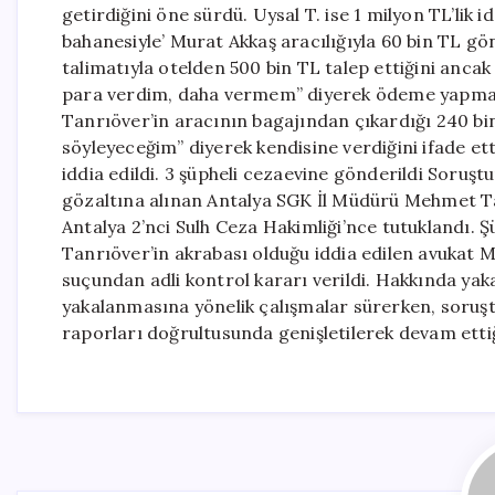
getirdiğini öne sürdü. Uysal T. ise 1 milyon TL’li
bahanesiyle’ Murat Akkaş aracılığıyla 60 bin TL gön
talimatıyla otelden 500 bin TL talep ettiğini ancak
para verdim, daha vermem” diyerek ödeme yapmayı
Tanrıöver’in aracının bagajından çıkardığı 240 b
söyleyeceğim” diyerek kendisine verdiğini ifade et
iddia edildi. 3 şüpheli cezaevine gönderildi Sor
gözaltına alınan Antalya SGK İl Müdürü Mehmet Ta
Antalya 2’nci Sulh Ceza Hakimliği’nce tutuklandı.
Tanrıöver’in akrabası olduğu iddia edilen avukat M
suçundan adli kontrol kararı verildi. Hakkında yaka
yakalanmasına yönelik çalışmalar sürerken, soruştu
raporları doğrultusunda genişletilerek devam ettiğ