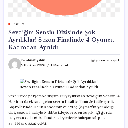
EĞITIM
Sevdiğim Sensin Dizisinde Şok
Ayrılıklar! Sezon Finalinde 4 Oyuncu
Kadrodan Ayrıldı
Sevdiğim
By
Ahmet Şahin
yorumlar kapalı
Sensin
5 Haziran 2026
1 Min Read
Dizisinde
Şok
Ayrılıklar!
Sezon
Finalinde
4
Star TV’de perşembe akşamları yayınlanan Sevdiğim Sensin, 4
Oyuncu
Haziran’da ekrana gelen sezon finali bölümüyle tatile girdi.
Kadrodan
Başrollerinde Helin Kandemir ve Aytaç Şaşmaz’ın yer aldığı
Ayrıldı
dizi, sezon finaliyle birlikte izleyicilerden büyük ilgi gördü.
için
Heyecan dolu 15. bölümde, izleyicilerle buluşan sürpriz
ayrılıklar dikkat çekti.