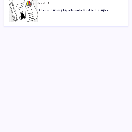
Next
Altın ve Gümüş Fiyatlarında Keskin Düşüşler
SON YAZILAR
TBMM Adalet Komisyonu’nda ‘pislik’ tartışması:
MHP’li Bülbül masaya yumruk attı, İYİ Partili vekilin
üzerine yürüdü
Pixel Telefonlara Yapay Zeka Destekli Saat
Tasarımları Geliyor