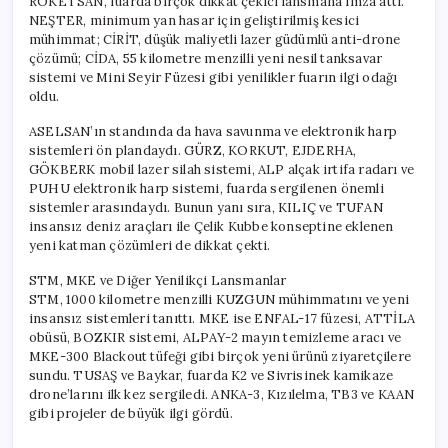
ROKETSAN, fuarda birçok dikkat çekici lansmana imza attı.
NEŞTER, minimum yan hasar için geliştirilmiş kesici
mühimmat; CİRİT, düşük maliyetli lazer güdümlü anti-drone
çözümü; CİDA, 55 kilometre menzilli yeni nesil tanksavar
sistemi ve Mini Seyir Füzesi gibi yenilikler fuarın ilgi odağı
oldu.
ASELSAN’ın standında da hava savunma ve elektronik harp
sistemleri ön plandaydı. GÜRZ, KORKUT, EJDERHA,
GÖKBERK mobil lazer silah sistemi, ALP alçak irtifa radarı ve
PUHU elektronik harp sistemi, fuarda sergilenen önemli
sistemler arasındaydı. Bunun yanı sıra, KILIÇ ve TUFAN
insansız deniz araçları ile Çelik Kubbe konseptine eklenen
yeni katman çözümleri de dikkat çekti.
STM, MKE ve Diğer Yenilikçi Lansmanlar
STM, 1000 kilometre menzilli KUZGUN mühimmatını ve yeni
insansız sistemleri tanıttı. MKE ise ENFAL-17 füzesi, ATTİLA
obüsü, BOZKIR sistemi, ALPAY-2 mayın temizleme aracı ve
MKE-300 Blackout tüfeği gibi birçok yeni ürünü ziyaretçilere
sundu. TUSAŞ ve Baykar, fuarda K2 ve Sivrisinek kamikaze
drone’larını ilk kez sergiledi. ANKA-3, Kızılelma, TB3 ve KAAN
gibi projeler de büyük ilgi gördü.