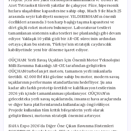
Azot Tetraoksit türevli yakıtlar ile çalışıyor. Füze, hipersonik
hızlara ulaşabilme kapasitesine sahip olup, Mach 9 ile Mach 25
arasında seyir kabiliyeti sunuyor. YILDIRIMHAN’ın önemli
özellikleri arasında 3 ton harp başlığı taşıma kapasitesi ve
dört güçlü roket motoru bulunuyor. Laboratuvar testleri
tamamlanan sistemin saha testleri ise planlandığı gibi devam
ediyor. Yaklaşık 10 yıllık gizli bir AR-GE sürecinin ardından
ortaya çıkan bu sistem, Türkiye’nin stratejik caydırıcılık
kabiliyetinde yeni bir döneme işaret ediyor.
GÜÇHAN: Yerli Savaş Uçakları İçin Önemli Motor Teknolojisi
Milli Savunma Bakanlığı AR-GE tarafından geliştirilen
GÜÇHAN turbofan jet motoru, tamamen yerli imkanlarla
üretildi. 42.000 lbf itki gücüne sahip bu motor, modern savaş
uçaklarının performans standartlarını hedefliyor. Şu ana
kadar altı farklı prototip üretildi ve kalifikasyon testlerinin
2026 yılı içinde tamamlanması planlanıyor. GÜÇHAN’ın
gelecekteka yerli savaş uçaklarında, insansız hava araçlarında
ve diğer hava platformlarında kullanılacağı öngörülüyor.
Projede kullanılan tüm kritik bileşenlerin yerli olarak
geliştirilmesi, motorun stratejik önemini artırıyor.
SAHA Expo 2026’da Diğer Öne Çıkan Savunma Sistemleri