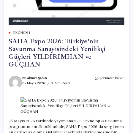
EKONOMI
SAHA Expo 2026: Türkiye’nin
Savunma Sanayisindeki Yenilikçi
Güçleri YILDIRIMHAN ve
GÜÇHAN
SAHA
By
Ahmet Şahin
yorumlar kapalı
Expo
25 Mayıs 2026
3 Min Read
2026:
Türkiye’nin
Savunma
Sanayisindeki
Yenilikçi
Güçleri
YILDIRIMHAN
25 Mayıs 2026 tarihinde yayımlanan 2T Teknoloji & Savunma
ve
programımızın ilk bölümünde, SAHA Expo 2026’da sergilenen
GÜÇHAN
en çarpıcı savunma sistemleri hakkında derinlemesine bir