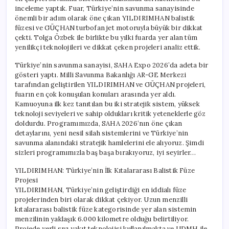
için
inceleme yaptık. Fuar, Türkiye’nin savunma sanayisinde
önemli bir adım olarak öne çıkan YILDIRIMHAN balistik
füzesi ve GÜÇHAN turbofan jet motoruyla büyük bir dikkat
çekti. Tolga Özbek ile birlikte bu yılki fuarda yer alan tüm
yenilikçi teknolojileri ve dikkat çeken projeleri analiz ettik.
Türkiye’nin savunma sanayisi, SAHA Expo 2026’da adeta bir
gösteri yaptı. Milli Savunma Bakanlığı AR-GE Merkezi
tarafından geliştirilen YILDIRIMHAN ve GÜÇHAN projeleri,
fuarın en çok konuşulan konuları arasında yer aldı.
Kamuoyuna ilk kez tanıtılan bu iki stratejik sistem, yüksek
teknoloji seviyeleri ve sahip oldukları kritik yeteneklerle göz
doldurdu. Programımızda, SAHA 2026’nın öne çıkan
detaylarını, yeni nesil silah sistemlerini ve Türkiye’nin
savunma alanındaki stratejik hamlelerini ele alıyoruz. Şimdi
sizleri programımızla baş başa bırakıyoruz, iyi seyirler…
YILDIRIMHAN: Türkiye’nin İlk Kıtalararası Balistik Füze
Projesi
YILDIRIMHAN, Türkiye’nin geliştirdiği en iddialı füze
projelerinden biri olarak dikkat çekiyor. Uzun menzilli
kıtalararası balistik füze kategorisinde yer alan sistemin
menzilinin yaklaşık 6.000 kilometre olduğu belirtiliyor.
Projede yerli sıvı yakıt teknolojisi kullanılmakta ve UDMH ile