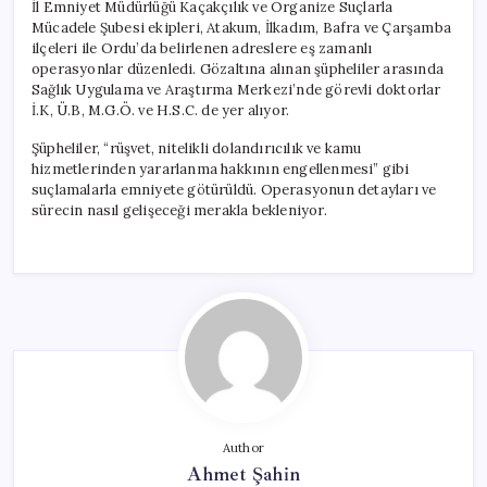
İl Emniyet Müdürlüğü Kaçakçılık ve Organize Suçlarla
Mücadele Şubesi ekipleri, Atakum, İlkadım, Bafra ve Çarşamba
ilçeleri ile Ordu’da belirlenen adreslere eş zamanlı
operasyonlar düzenledi. Gözaltına alınan şüpheliler arasında
Sağlık Uygulama ve Araştırma Merkezi’nde görevli doktorlar
İ.K, Ü.B, M.G.Ö. ve H.S.C. de yer alıyor.
Şüpheliler, “rüşvet, nitelikli dolandırıcılık ve kamu
hizmetlerinden yararlanma hakkının engellenmesi” gibi
suçlamalarla emniyete götürüldü. Operasyonun detayları ve
sürecin nasıl gelişeceği merakla bekleniyor.
Author
Ahmet Şahin