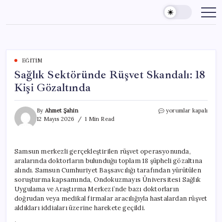
Skip
to
content
EĞITIM
Sağlık Sektöründe Rüşvet Skandalı: 18
Kişi Gözaltında
Sağlık
By
Ahmet Şahin
yorumlar kapalı
Sektöründe
12 Mayıs 2026
1 Min Read
Rüşvet
Skandalı:
18
Samsun merkezli gerçekleştirilen rüşvet operasyonunda,
Kişi
aralarında doktorların bulunduğu toplam 18 şüpheli gözaltına
Gözaltında
için
alındı. Samsun Cumhuriyet Başsavcılığı tarafından yürütülen
soruşturma kapsamında, Ondokuzmayıs Üniversitesi Sağlık
Uygulama ve Araştırma Merkezi’nde bazı doktorların
doğrudan veya medikal firmalar aracılığıyla hastalardan rüşvet
aldıkları iddiaları üzerine harekete geçildi.