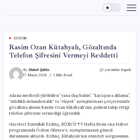
Skip
to
content
EĞITIM
Rasim Ozan Kütahyalı, Gözaltında
Telefon Şifresini Vermeyi Reddetti
Rasim
By
Ahmet Şahin
yorumlar kapalı
Ozan
17 Mayıs 2026
1 Min Read
Kütahyalı,
Gözaltında
Telefon
Adana merkezli yürütülen “yasa dışı bahis”, “kara para aklama”,
Şifresini
“nitelikli dolandırıcılık” ve “rüşvet” soruşturması çerçevesinde
Vermeyi
Reddetti
gözaltına alınan Rasim Ozan Kütahyalı’nın, polisin talep ettiği
için
telefon şifresini vermediği öğrenildi.
Gazeteci Emrullah Erdinç, SÖZCÜ TV Hafta Sonu Ana Haber
programında Özlem Gürses’e, soruşturmanın güncel
durumunu aktardı. Erdinç, Kütahyalı’nın emniyet sorgusunun