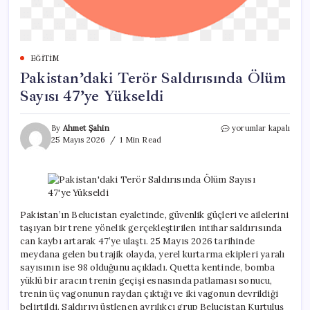
EĞITIM
Pakistan’daki Terör Saldırısında Ölüm
Sayısı 47’ye Yükseldi
Pakistan’daki
By
Ahmet Şahin
yorumlar kapalı
Terör
25 Mayıs 2026
1 Min Read
Saldırısında
Ölüm
Sayısı
47’ye
Yükseldi
için
Pakistan’ın Belucistan eyaletinde, güvenlik güçleri ve ailelerini
taşıyan bir trene yönelik gerçekleştirilen intihar saldırısında
can kaybı artarak 47’ye ulaştı. 25 Mayıs 2026 tarihinde
meydana gelen bu trajik olayda, yerel kurtarma ekipleri yaralı
sayısının ise 98 olduğunu açıkladı. Quetta kentinde, bomba
yüklü bir aracın trenin geçişi esnasında patlaması sonucu,
trenin üç vagonunun raydan çıktığı ve iki vagonun devrildiği
belirtildi. Saldırıyı üstlenen ayrılıkçı grup Belucistan Kurtuluş