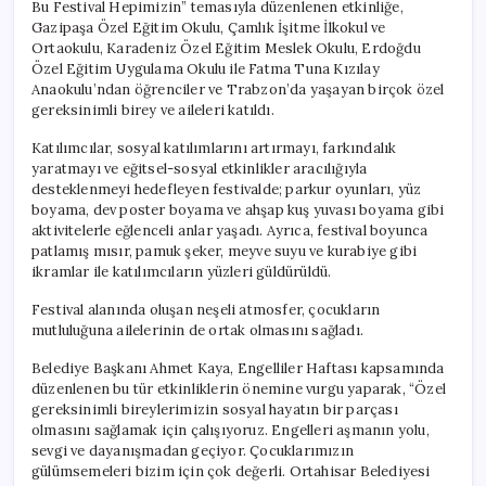
Bu Festival Hepimizin” temasıyla düzenlenen etkinliğe,
Gazipaşa Özel Eğitim Okulu, Çamlık İşitme İlkokul ve
Ortaokulu, Karadeniz Özel Eğitim Meslek Okulu, Erdoğdu
Özel Eğitim Uygulama Okulu ile Fatma Tuna Kızılay
Anaokulu’ndan öğrenciler ve Trabzon’da yaşayan birçok özel
gereksinimli birey ve aileleri katıldı.
Katılımcılar, sosyal katılımlarını artırmayı, farkındalık
yaratmayı ve eğitsel-sosyal etkinlikler aracılığıyla
desteklenmeyi hedefleyen festivalde; parkur oyunları, yüz
boyama, dev poster boyama ve ahşap kuş yuvası boyama gibi
aktivitelerle eğlenceli anlar yaşadı. Ayrıca, festival boyunca
patlamış mısır, pamuk şeker, meyve suyu ve kurabiye gibi
ikramlar ile katılımcıların yüzleri güldürüldü.
Festival alanında oluşan neşeli atmosfer, çocukların
mutluluğuna ailelerinin de ortak olmasını sağladı.
Belediye Başkanı Ahmet Kaya, Engelliler Haftası kapsamında
düzenlenen bu tür etkinliklerin önemine vurgu yaparak, “Özel
gereksinimli bireylerimizin sosyal hayatın bir parçası
olmasını sağlamak için çalışıyoruz. Engelleri aşmanın yolu,
sevgi ve dayanışmadan geçiyor. Çocuklarımızın
gülümsemeleri bizim için çok değerli. Ortahisar Belediyesi