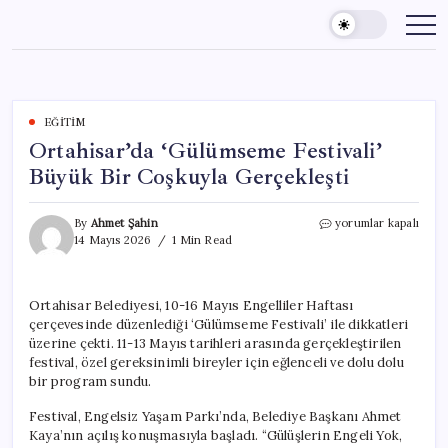
Skip
to
content
EĞITIM
Ortahisar’da ‘Gülümseme Festivali’
Büyük Bir Coşkuyla Gerçekleşti
Ortahisar’da
By
Ahmet Şahin
yorumlar kapalı
‘Gülümseme
14 Mayıs 2026
1 Min Read
Festivali’
Büyük
Bir
Ortahisar Belediyesi, 10-16 Mayıs Engelliler Haftası
Coşkuyla
çerçevesinde düzenlediği ‘Gülümseme Festivali’ ile dikkatleri
Gerçekleşti
için
üzerine çekti. 11-13 Mayıs tarihleri arasında gerçekleştirilen
festival, özel gereksinimli bireyler için eğlenceli ve dolu dolu
bir program sundu.
Festival, Engelsiz Yaşam Parkı’nda, Belediye Başkanı Ahmet
Kaya’nın açılış konuşmasıyla başladı. “Gülüşlerin Engeli Yok,