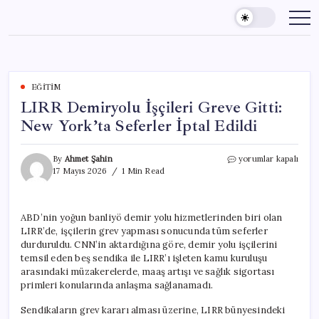
Skip
to
content
EĞITIM
LIRR Demiryolu İşçileri Greve Gitti:
New York’ta Seferler İptal Edildi
LIRR
By
Ahmet Şahin
yorumlar kapalı
Demiryolu
17 Mayıs 2026
1 Min Read
İşçileri
Greve
Gitti:
ABD’nin yoğun banliyö demir yolu hizmetlerinden biri olan
New
LIRR’de, işçilerin grev yapması sonucunda tüm seferler
York’ta
Seferler
durduruldu. CNN’in aktardığına göre, demir yolu işçilerini
İptal
temsil eden beş sendika ile LIRR’ı işleten kamu kuruluşu
Edildi
arasındaki müzakerelerde, maaş artışı ve sağlık sigortası
için
primleri konularında anlaşma sağlanamadı.
Sendikaların grev kararı alması üzerine, LIRR bünyesindeki