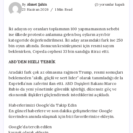
Latin
By
Ahmet Şahin
yorumlar kapalı
Amerika’da
23 Haziran 2026
1 Min Read
Trump
dalgası…
Kolombiya’da
İki adayın oy oranları toplamının 100 yapmamasının sebebi
da
ise ülkede protesto anlamına gelen boş oyların ayrı bir
kazandı
için
kategoride değerlendirilmesi. İki aday arasındaki fark ise 250
bin oyun altında. Sonucun kesinleşmesi için resmi sayım
beklenirken, Cepeda cephesi 33 bin sandığa itiraz etti.
ABD’DEN HIZLI TEBRİK
Aradaki fark çok az olmasına rağmen Trump, resmi sonuçları
beklemeden “akıllı, güçlü ve sert lider” olarak tanımladığı de la
Espriella’nın zaferini ilan etti. ABD Dışişleri Bakanı Marco
Rubio da yeni yönetimle güvenlik işbirliği, düzensiz göç ve
ekonomik ilişkileri güçlendirmek istediklerini açıkladı.
Haberlerimizi Google’da Takip Edin
En güncel haberlere ve son dakika gelişmelerine Google
üzerinden anında ulaşmak için bizi favorilerinize ekleyin.
Google’da tercih edilen
kaynak olarak ekleyin