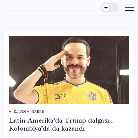
Skip
to
content
EĞITIM
HABER
Latin Amerika’da Trump dalgası…
Kolombiya’da da kazandı