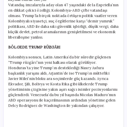
Vatandaş imzalarıyla aday olan 47 yaşındaki de la Espriella’nın
en dikkat çekici özelliği, Kolombiya-ABD çifte vatandaşı
olması. Trump’la birçok noktada örtüşen politik vaatler veren
Kolombiyalı siyasetçi, suç örgütlerine karşı “demir yumruk”
politikası, ABD ile daha sıkı güvenlik işbirliği, düşük vergi, daha
küçük devlet, petrol aramalarının genişletilmesi ve ekonomik
liberalleşme yanlısı.
BÖLGEDE TRUMP RÜZGÂRI
Kolombiya sonucu, Latin Amerika’da bir süredir güçlenen
“Trump rüzgârı”nın yeni halkası olarak görülüyor.
Honduras’ta yine Trump’ın desteklediği Nasry Asfura
başkanlık yarışını aldı, Arjantin’de ise Trump’ın müttefiki
Javier Milei’nin bloku ara seçimlerde güç kazandı. Ayrıca
Ekvador, Şili, Bolivya ve Kosta Rika gibi ülkelerde Trump
yönetiminin çizgisine yakın aşırı sağcı isimler pozisyonlarını
güçlendirdi. Venezuela’da bu yıl başında Nicolas Maduro’nun
ABD operasyonu ile kaçırılmasının ardından yönetime gelen
Delcy Rodriguez de Washington ile yakından çalışıyor.