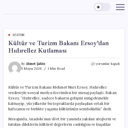
Skip
to
content
EĞITIM
Kültür ve Turizm Bakanı Ersoy’dan
Hıdırellez Kutlaması
Kültür
By
Ahmet Şahin
yorumlar kapalı
ve
5 Mayıs 2026
1 Min Read
Turizm
Bakanı
Ersoy’dan
Kültür ve Turizm Bakanı Mehmet Nuri Ersoy, Hıdırellez
Hıdırellez
vesilesiyle sosyal medya üzerinden bir mesaj paylaştı. Bakan
Kutlaması
için
Ersoy, “Hıdırellez, sadece baharın gelişini simgelemekle
kalmayıp, yüzyıllardır bu topraklarda paylaşılan ortak bir
hafızanın ve birlikte yaşama kültürünün sembolüdür.” dedi.
Mesajında, Anadolu’nun dört bir yanında yakılan ateşlerin ve
tutulan dileklerin kültürel değerlerin canlılığını ve kuşaklar