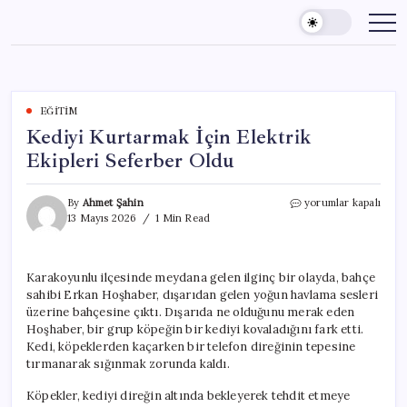
Skip
to
content
EĞITIM
Kediyi Kurtarmak İçin Elektrik
Ekipleri Seferber Oldu
Kediyi
By
Ahmet Şahin
yorumlar kapalı
Kurtarmak
13 Mayıs 2026
1 Min Read
İçin
Elektrik
Ekipleri
Karakoyunlu ilçesinde meydana gelen ilginç bir olayda, bahçe
Seferber
sahibi Erkan Hoşhaber, dışarıdan gelen yoğun havlama sesleri
Oldu
için
üzerine bahçesine çıktı. Dışarıda ne olduğunu merak eden
Hoşhaber, bir grup köpeğin bir kediyi kovaladığını fark etti.
Kedi, köpeklerden kaçarken bir telefon direğinin tepesine
tırmanarak sığınmak zorunda kaldı.
Köpekler, kediyi direğin altında bekleyerek tehdit etmeye