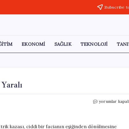
Subscribe t
ĞİTİM
EKONOMİ
SAĞLIK
TEKNOLOJİ
TANI
 Yaralı
Karapınar’da
yorumlar kapal
Elektrik
Kazası:
3
Yaralı
rik kazası, ciddi bir facianın eşiğinden dönülmesine