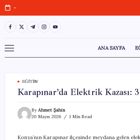
Skip
-
to
content
https://www.facebook.com/
https://twitter.com/
https://t.me/
https://www.instagram.com/
https://youtube.com/
ANA SAYFA
E
EĞITIM
Karapınar’da Elektrik Kazası: 3
By
Ahmet Şahin
20 Mayıs 2026
1 Min Read
Konya’nın Karapınar ilçesinde meydana gelen elekt