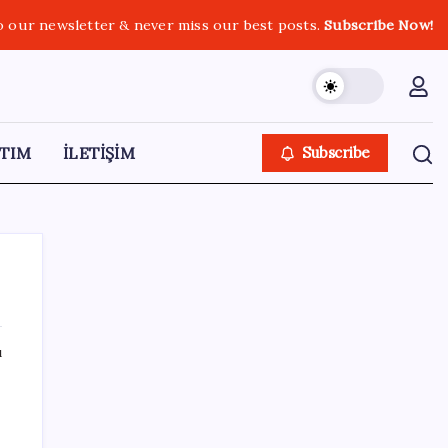
o our newsletter & never miss our best posts.
Subscribe Now!
TIM
İLETİŞİM
Subscribe
ı
SON YAZILAR
Hazine nakit gerçekleşmeleri 395,7 milyar
TL açık verdi