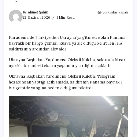
Karadeniz’de
By
Ahmet Şahin
yorumlar kapalı
Türk
22 Haziran 2026
1 Min Read
kuru
yük
gemisine
Karadeniz’de Türkiye’den Ukrayna’ya gitmekte olan Panama
İHA
bayraklı bir kargo gemisi, Rusya’ya ait olduğu belirtilen İHA
saldırısı:
Bir
saldırısının ardından alev aldı.
mürettebat
hayatını
Ukrayna Başbakan Yardımcısı Oleksii Kuleba, saldırıda Mısır
kaybetti
uyruklu bir mürettebatın yaşamını yitirdiğini açıkladı.
için
Ukrayna Başbakan Yardımcısı Oleksii Kuleba, Telegram
hesabından yaptığı açıklamada, saldırının Panama bayraklı
bir gemide yangına neden olduğunu bildirdi.