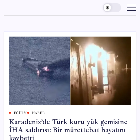
Skip
to
content
EĞITIM
HABER
Karadeniz’de Türk kuru yük gemisine
İHA saldırısı: Bir mürettebat hayatını
kaybetti