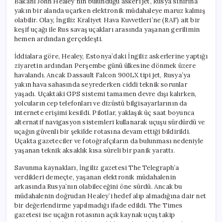
Bakanı John Healey’nin bulunduğu askeri jet, Rusya sınırına
yakın bir alanda uçarken elektronik müdahaleye maruz kalmış
olabilir. Olay, İngiliz Kraliyet Hava Kuvvetleri’ne (RAF) ait bir
keşif uçağı ile Rus savaş uçakları arasında yaşanan gerilimin
hemen ardından gerçekleşti.
İddialara göre, Healey, Estonya’daki İngiliz askerlerine yaptığı
ziyaretin ardından Perşembe günü ülkesine dönmek üzere
havalandı. Ancak Dassault Falcon 900LX tipi jet, Rusya’ya
yakın hava sahasında seyrederken ciddi teknik sorunlar
yaşadı. Uçaktaki GPS sistemi tamamen devre dışı kalırken,
yolcuların cep telefonları ve dizüstü bilgisayarlarının da
internete erişimi kesildi. Pilotlar, yaklaşık üç saat boyunca
alternatif navigasyon sistemleri kullanarak uçuşu sürdürdü ve
uçağın güvenli bir şekilde rotasına devam ettiği bildirildi.
Uçakta gazeteciler ve fotoğrafçıların da bulunması nedeniyle
yaşanan teknik aksaklık kısa süreli bir panik yarattı.
Savunma kaynakları, İngiliz gazetesi The Telegraph’a
verdikleri demeçte, yaşanan elektronik müdahalenin
arkasında Rusya’nın olabileceğini öne sürdü. Ancak bu
müdahalenin doğrudan Healey’i hedef alıp almadığına dair net
bir değerlendirme yapılmadığı ifade edildi. The Times
gazetesi ise uçağın rotasının açık kaynak uçuş takip