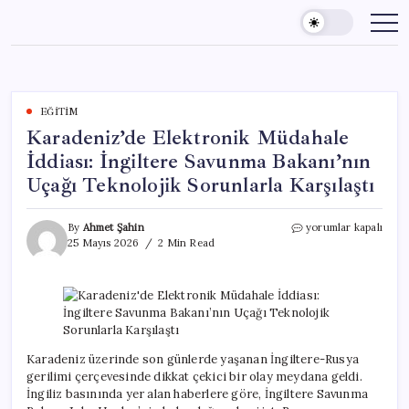
Skip
to
content
EĞITIM
Karadeniz’de Elektronik Müdahale
İddiası: İngiltere Savunma Bakanı’nın
Uçağı Teknolojik Sorunlarla Karşılaştı
Karadeniz’de
By
Ahmet Şahin
yorumlar kapalı
Elektronik
25 Mayıs 2026
2 Min Read
Müdahale
İddiası:
İngiltere
Savunma
Bakanı’nın
Uçağı
Teknolojik
Karadeniz üzerinde son günlerde yaşanan İngiltere-Rusya
Sorunlarla
gerilimi çerçevesinde dikkat çekici bir olay meydana geldi.
Karşılaştı
İngiliz basınında yer alan haberlere göre, İngiltere Savunma
için