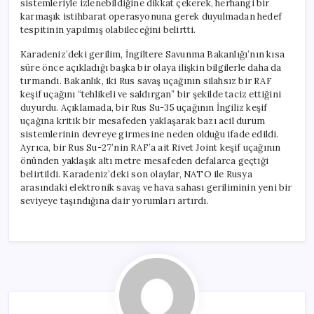
sistemleriyle izlenebildiğine dikkat çekerek, herhangi bir
karmaşık istihbarat operasyonuna gerek duyulmadan hedef
tespitinin yapılmış olabileceğini belirtti.
Karadeniz’deki gerilim, İngiltere Savunma Bakanlığı’nın kısa
süre önce açıkladığı başka bir olaya ilişkin bilgilerle daha da
tırmandı. Bakanlık, iki Rus savaş uçağının silahsız bir RAF
keşif uçağını “tehlikeli ve saldırgan” bir şekilde taciz ettiğini
duyurdu. Açıklamada, bir Rus Su-35 uçağının İngiliz keşif
uçağına kritik bir mesafeden yaklaşarak bazı acil durum
sistemlerinin devreye girmesine neden olduğu ifade edildi.
Ayrıca, bir Rus Su-27’nin RAF’a ait Rivet Joint keşif uçağının
önünden yaklaşık altı metre mesafeden defalarca geçtiği
belirtildi. Karadeniz’deki son olaylar, NATO ile Rusya
arasındaki elektronik savaş ve hava sahası geriliminin yeni bir
seviyeye taşındığına dair yorumları artırdı.