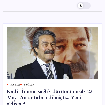
Skip
to
content
HABER
SAĞLIK
Kadir İnanır sağlık durumu nasıl? 22
Mayıs’ta entübe edilmişti… Yeni
gelişme!