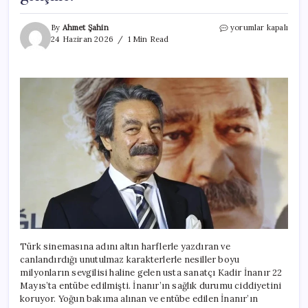
Kadir
By
Ahmet Şahin
yorumlar kapalı
İnanır
24 Haziran 2026
1 Min Read
sağlık
durumu
nasıl?
22
Mayıs’ta
entübe
edilmişti…
Yeni
gelişme!
için
Türk sinemasına adını altın harflerle yazdıran ve
canlandırdığı unutulmaz karakterlerle nesiller boyu
milyonların sevgilisi haline gelen usta sanatçı Kadir İnanır 22
Mayıs’ta entübe edilmişti. İnanır’ın sağlık durumu ciddiyetini
koruyor. Yoğun bakıma alınan ve entübe edilen İnanır’ın