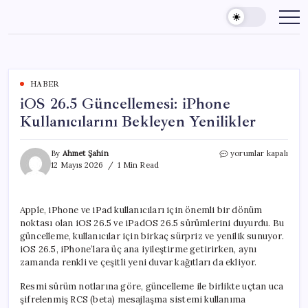
Skip
to
content
HABER
iOS 26.5 Güncellemesi: iPhone
Kullanıcılarını Bekleyen Yenilikler
iOS
By
Ahmet Şahin
yorumlar kapalı
26.5
12 Mayıs 2026
1 Min Read
Güncellemesi:
iPhone
Kullanıcılarını
Apple, iPhone ve iPad kullanıcıları için önemli bir dönüm
Bekleyen
noktası olan iOS 26.5 ve iPadOS 26.5 sürümlerini duyurdu. Bu
Yenilikler
için
güncelleme, kullanıcılar için birkaç sürpriz ve yenilik sunuyor.
iOS 26.5, iPhone’lara üç ana iyileştirme getirirken, aynı
zamanda renkli ve çeşitli yeni duvar kağıtları da ekliyor.
Resmi sürüm notlarına göre, güncelleme ile birlikte uçtan uca
şifrelenmiş RCS (beta) mesajlaşma sistemi kullanıma